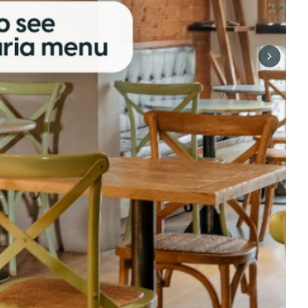
Next sli