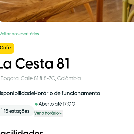
Voltar aos escritórios
Café
La Cesta 81
Bogotá
,
Calle 81 # 8-70
,
Colômbia
isponibilidade
Horário de funcionamento
Aberto até
17:00
15
estações
Ver o horário