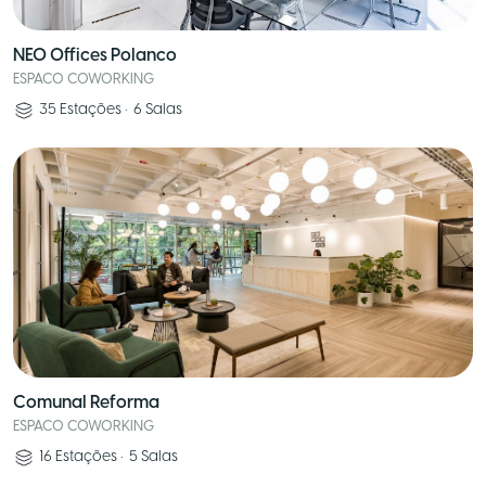
NEO Offices Polanco
ESPACO COWORKING
35
Estações
•
6
Salas
Comunal Reforma
ESPACO COWORKING
16
Estações
•
5
Salas