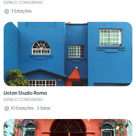
ESPACO COWORKING
3
Estações
Uotan Studio Roma
ESPACO COWORKING
10
Estações
•
2
Salas