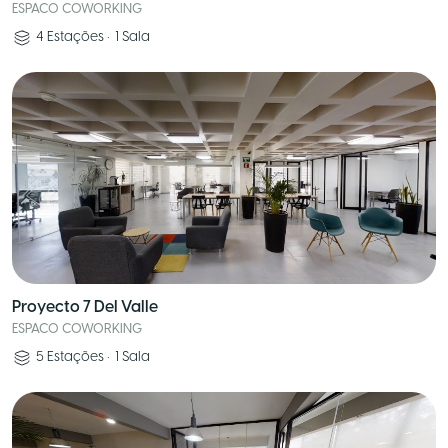
ESPACO COWORKING
4
Estações
•
1
Sala
Proyecto 7 Del Valle
ESPACO COWORKING
5
Estações
•
1
Sala