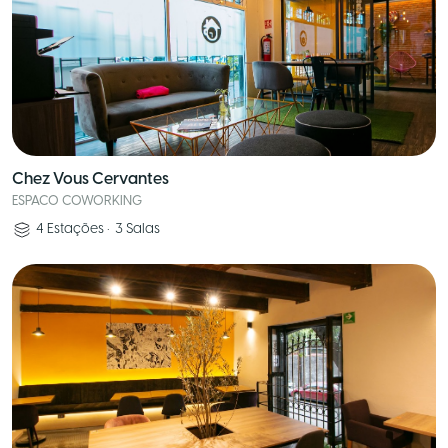
Chez Vous Cervantes
ESPACO COWORKING
4
Estações
•
3
Salas