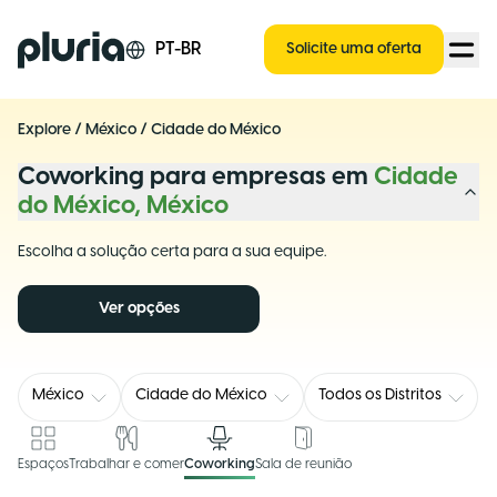
Logo Pluria
PT-BR
Solicite uma oferta
Explore
/
México
/
Cidade do México
Coworking para empresas em
Cidade
do México, México
Escolha a solução certa para a sua equipe.
Ver opções
México
Cidade do México
Todos os Distritos
Espaços
Trabalhar e comer
Coworking
Sala de reunião