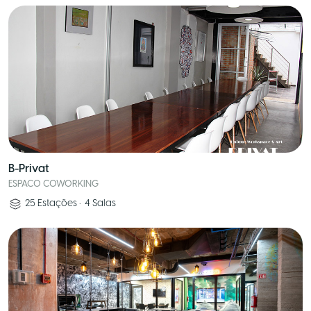
B-Privat
ESPACO COWORKING
25
Estações
•
4
Salas