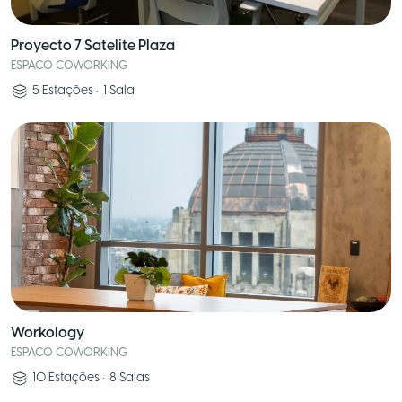
Proyecto 7 Satelite Plaza
ESPACO COWORKING
5
Estações
•
1
Sala
Workology
ESPACO COWORKING
10
Estações
•
8
Salas