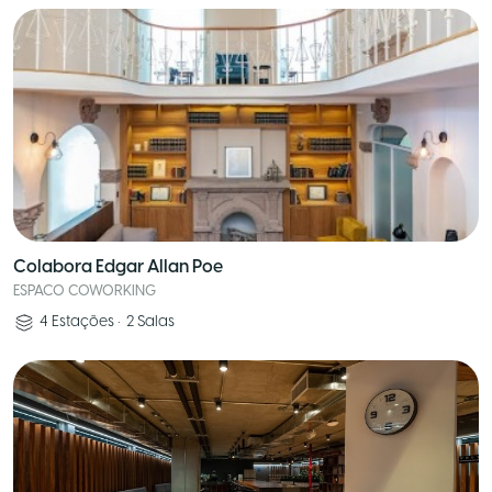
Colabora Edgar Allan Poe
ESPACO COWORKING
4
Estações
•
2
Salas