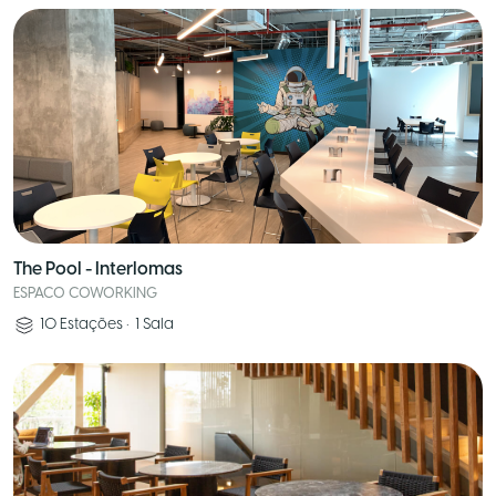
The Pool - Interlomas
ESPACO COWORKING
10
Estações
•
1
Sala