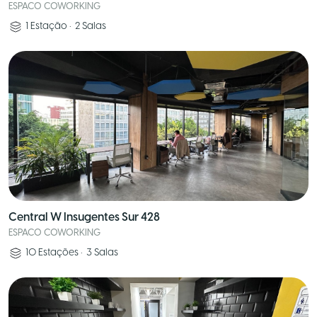
ESPACO COWORKING
1
Estação
•
2
Salas
Central W Insugentes Sur 428
ESPACO COWORKING
10
Estações
•
3
Salas