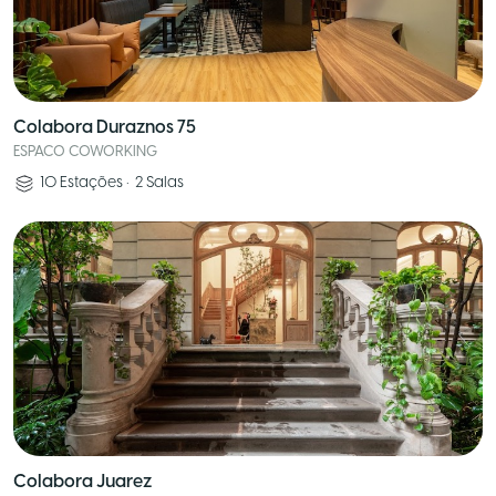
Colabora Duraznos 75
ESPACO COWORKING
10
Estações
•
2
Salas
Colabora Juarez