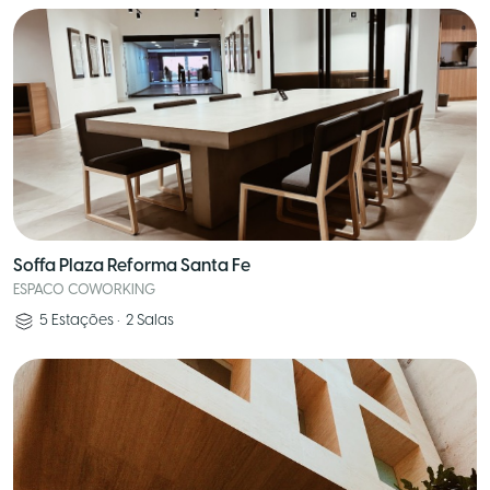
Soffa Plaza Reforma Santa Fe
ESPACO COWORKING
5
Estações
•
2
Salas