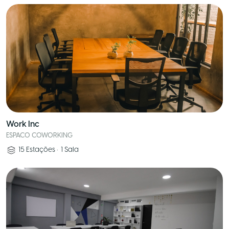
Work Inc
ESPACO COWORKING
15
Estações
•
1
Sala