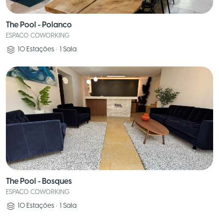
The Pool - Polanco
ESPACO COWORKING
10
Estações
•
1
Sala
The Pool - Bosques
ESPACO COWORKING
10
Estações
•
1
Sala