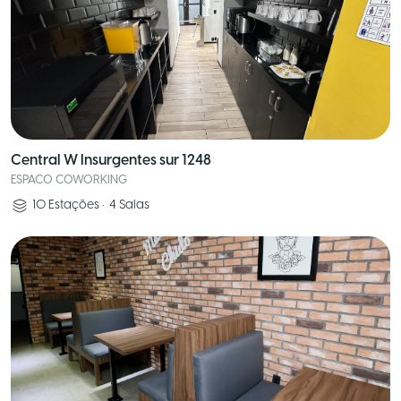
Central W Insurgentes sur 1248
ESPACO COWORKING
10
Estações
•
4
Salas