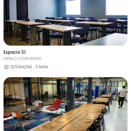
Espacio 51
ESPACO COWORKING
22
Estações
•
2
Salas