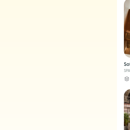
So
SP