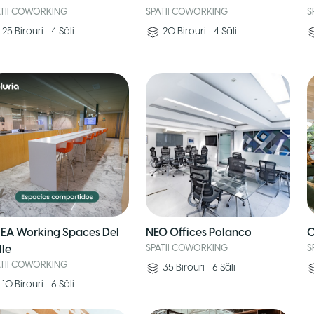
ATII COWORKING
SPATII COWORKING
S
25
Birouri
•
4
Săli
20
Birouri
•
4
Săli
EA Working Spaces Del
NEO Offices Polanco
C
lle
SPATII COWORKING
S
ATII COWORKING
35
Birouri
•
6
Săli
10
Birouri
•
6
Săli