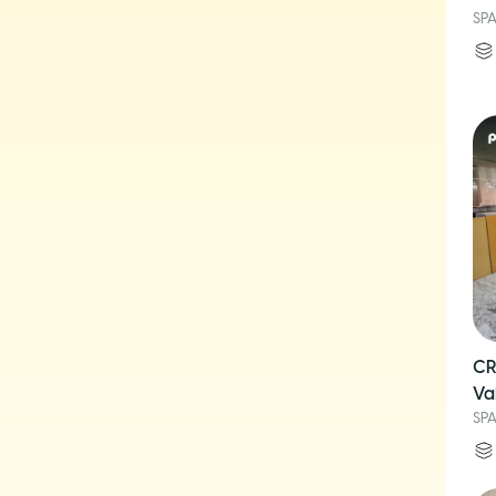
SP
CR
Va
SP