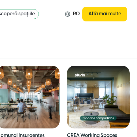
coperă spațiile
RO
Află mai multe
omunal Insurgentes
CREA Working Spaces