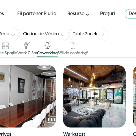
es
Fii partener Pluria
Resurse
Prețuri
Des
exic
Ciudad de México
Toate Zonele
te Spațiile
Work & Eat
Coworking
Săli de conferință
Privat
Werkstatt
C