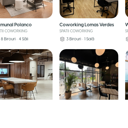
munal Polanco
Coworking Lomas Verdes
W
ATII COWORKING
SPATII COWORKING
S
8
Birouri
•
4
Săli
3
Birouri
•
1
Sală
ffa Work Polanco
Chez Vous Bucareli
C
ATII COWORKING
SPATII COWORKING
S