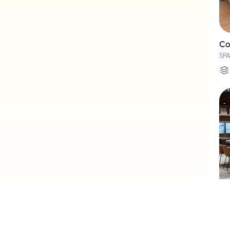
Co
SP
So
SP