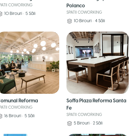
PATII COWORKING
Polanco
SPATII COWORKING
10
Birouri
•
5
Săli
10
Birouri
•
4
Săli
omunal Reforma
Soffa Plaza Reforma Santa
PATII COWORKING
Fe
SPATII COWORKING
16
Birouri
•
5
Săli
5
Birouri
•
2
Săli