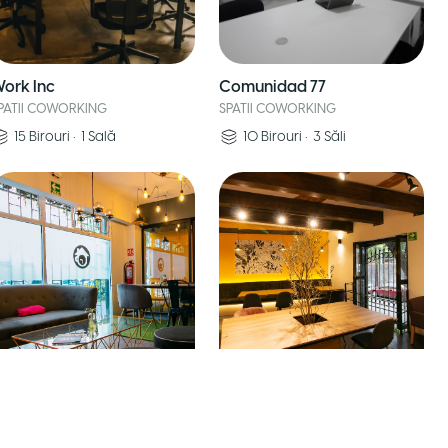
ork Inc
Comunidad 77
PATII COWORKING
SPATII COWORKING
15
Birouri
•
1
Sală
10
Birouri
•
3
Săli
hez Vous Cervantes
Chez Vous Coyoacán
PATII COWORKING
SPATII COWORKING