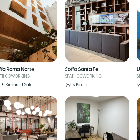
ffa Roma Norte
Soffa Santa Fe
U
ATII COWORKING
SPATII COWORKING
S
15
Birouri
•
1
Sală
3
Birouri