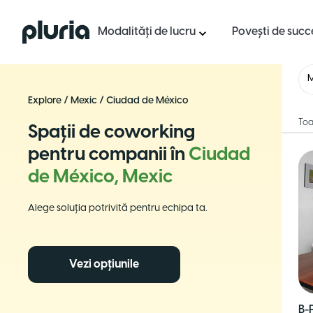
Logo Pluria
Modalități de lucru
Povești de succ
M
Explore
/
Mexic
/
Ciudad de México
Toa
Spații de coworking
pentru companii în
Ciudad
de México, Mexic
Alege soluția potrivită pentru echipa ta.
Vezi opțiunile
B-