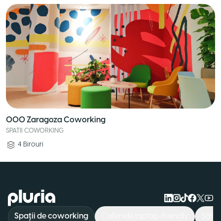
OOO Zaragoza Coworking
SPATII COWORKING
4
Birouri
Logo Pluria
Spații de coworking
Cafenele laptop-friendly
Săli 