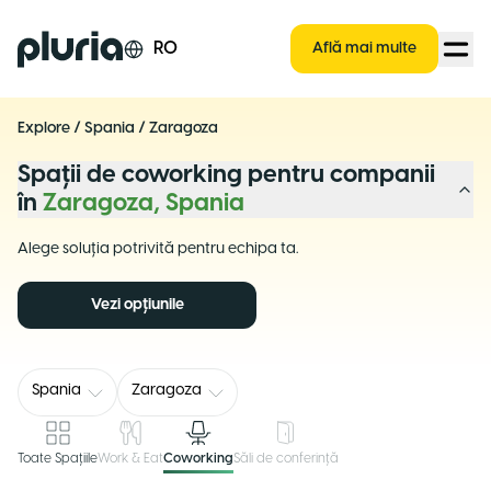
Logo Pluria
RO
Află mai multe
Explore
/
Spania
/
Zaragoza
Spații de coworking pentru companii
în
Zaragoza, Spania
Alege soluția potrivită pentru echipa ta.
Vezi opțiunile
Spania
Zaragoza
Toate Spațiile
Work & Eat
Coworking
Săli de conferință