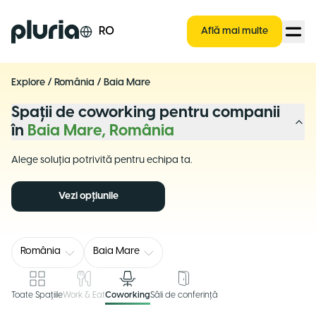
Logo Pluria
RO
Află mai multe
Explore
/
România
/
Baia Mare
Spații de coworking pentru companii
în
Baia Mare, România
Alege soluția potrivită pentru echipa ta.
Vezi opțiunile
România
Baia Mare
Toate Spațiile
Work & Eat
Coworking
Săli de conferință