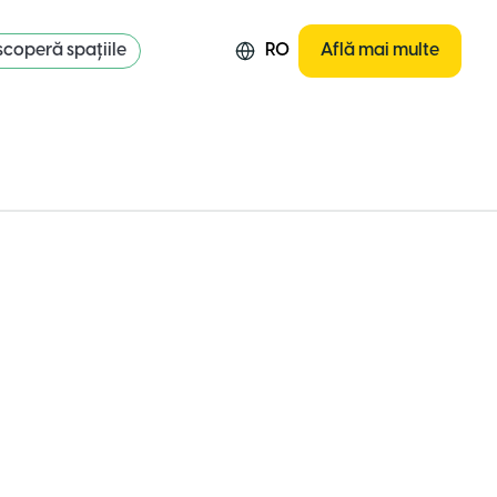
coperă spațiile
RO
Află mai multe