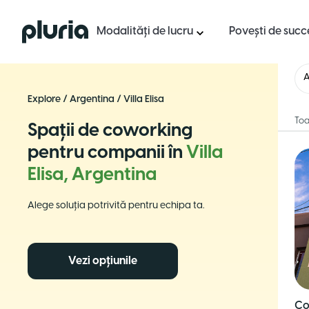
Logo Pluria
Modalități de lucru
Povești de succ
A
Explore
/
Argentina
/
Villa Elisa
Toa
Spații de coworking
pentru companii în
Villa
Elisa, Argentina
Alege soluția potrivită pentru echipa ta.
Vezi opțiunile
Co