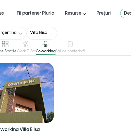
es
Fii partener Pluria
Resurse
Prețuri
Des
rgentina
Villa Elisa
te Spațiile
Work & Eat
Coworking
Săli de conferință
working Villa Elisa