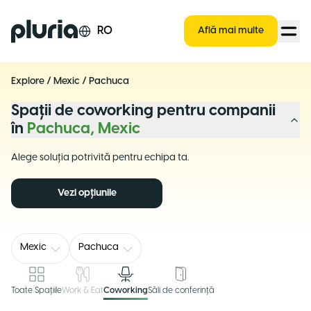
Logo Pluria
RO
Află mai multe
Explore
/
Mexic
/
Pachuca
Spații de coworking pentru companii
în
Pachuca, Mexic
Alege soluția potrivită pentru echipa ta.
Vezi opțiunile
Mexic
Pachuca
Toate Spațiile
Work & Eat
Coworking
Săli de conferință