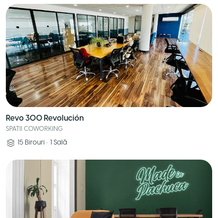
Revo 300 Revolución
SPATII COWORKING
15
Birouri
•
1
Sală