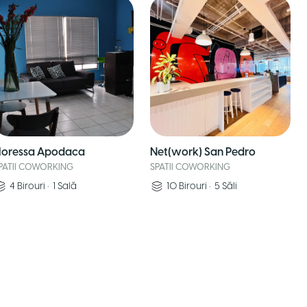
loressa Apodaca
Net(work) San Pedro
PATII COWORKING
SPATII COWORKING
4
Birouri
•
1
Sală
10
Birouri
•
5
Săli