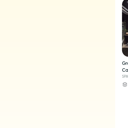
Gr
Ca
SP