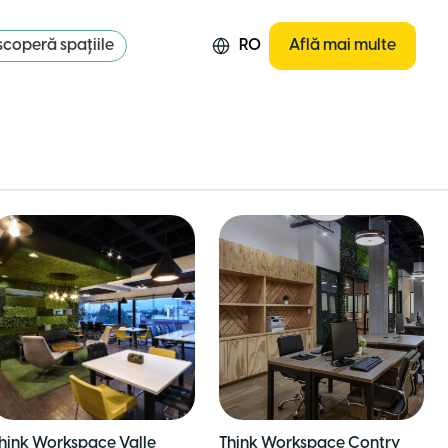
coperă spațiile
RO
Află mai multe
hink Workspace Valle
Think Workspace Contry