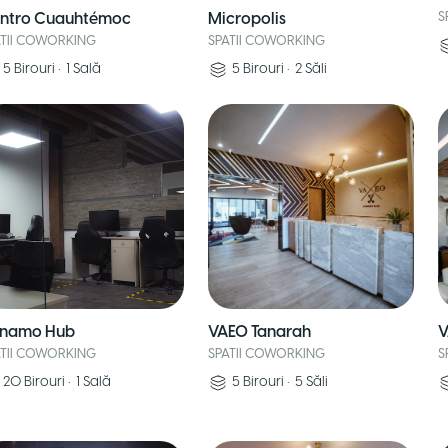
ntro Cuauhtémoc
Micropolis
S
ATII COWORKING
SPATII COWORKING
5
Birouri
•
1
Sală
5
Birouri
•
2
Săli
namo Hub
VAEO Tanarah
V
ATII COWORKING
SPATII COWORKING
S
20
Birouri
•
1
Sală
5
Birouri
•
5
Săli