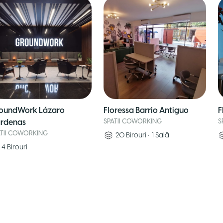
oundWork Lázaro
Floressa Barrio Antiguo
F
rdenas
SPATII COWORKING
S
ATII COWORKING
20
Birouri
•
1
Sală
4
Birouri