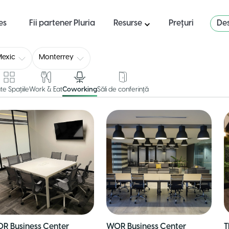
es
Fii partener Pluria
Resurse
Prețuri
Des
exic
Monterrey
te Spațiile
Work & Eat
Coworking
Săli de conferință
R Business Center
WOR Business Center
T