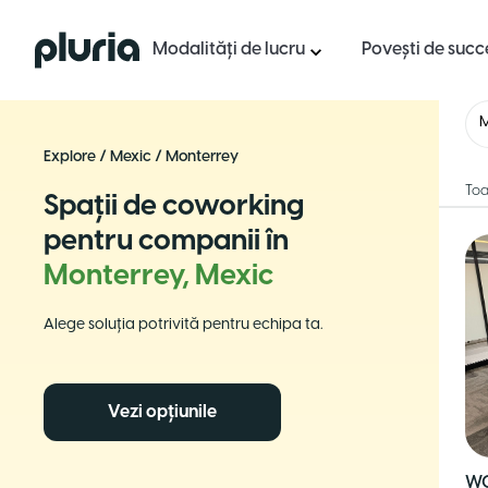
Logo Pluria
Modalități de lucru
Povești de succ
M
Explore
/
Mexic
/
Monterrey
Toa
Spații de coworking
pentru companii în
Monterrey, Mexic
Alege soluția potrivită pentru echipa ta.
Vezi opțiunile
WO