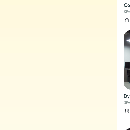
Ce
SP
Dy
SP