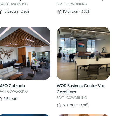
PATII COWORKING
SPATII COWORKING
12
Birouri
•
2
Săli
10
Birouri
•
3
Săli
AEO Calzada
WOR Business Center Via
PATII COWORKING
Cordillera
SPATII COWORKING
5
Birouri
5
Birouri
•
1
Sală