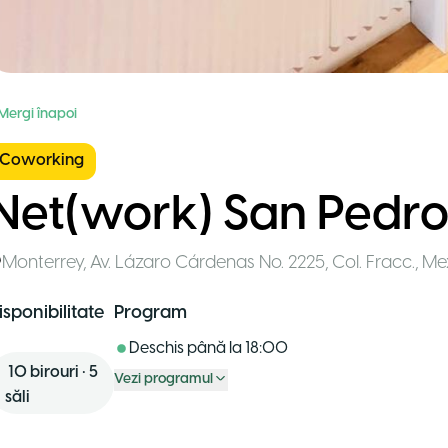
 Mergi înapoi
Coworking
Net(work) San Pedr
Monterrey
,
Av. Lázaro Cárdenas No. 2225, Col. Fracc.
,
Me
isponibilitate
Program
Deschis până la
18:00
10
birouri
•
5
Vezi programul
săli