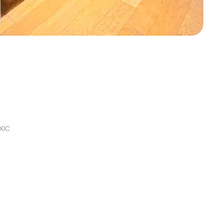
o
xic