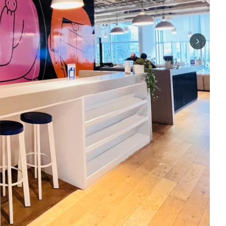
Next sli