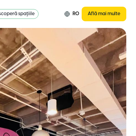
coperă spațiile
RO
Află mai multe