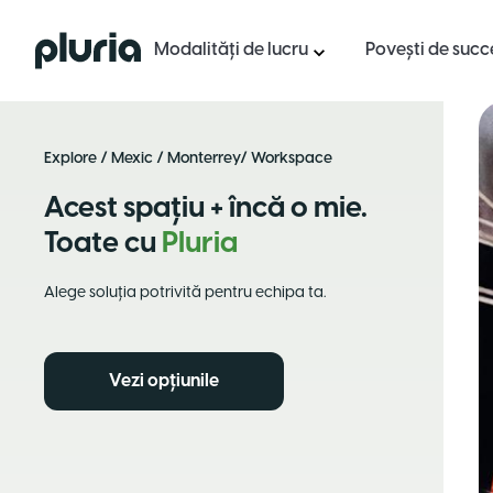
Logo Pluria
Modalități de lucru
Povești de succ
Explore
/
Mexic
/
Monterrey
/ Workspace
Acest spațiu + încă o mie.
Toate cu
Pluria
Alege soluția potrivită pentru echipa ta.
Vezi opțiunile