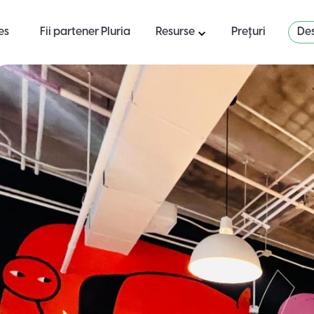
es
Fii partener Pluria
Resurse
Prețuri
Des