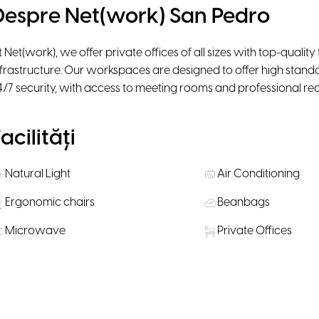
Despre Net(work) San Pedro
t Net(work), we offer private offices of all sizes with top-quali
nfrastructure. Our workspaces are designed to offer high standa
4/7 security, with access to meeting rooms and professional rec
acilități
Natural Light
Air Conditioning
Ergonomic chairs
Beanbags
Microwave
Private Offices
Public Transportation Nearby
Water, coffee & tea
ăli