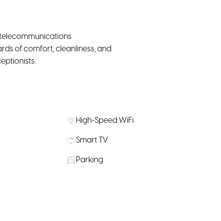
ty telecommunications
rds of comfort, cleanliness, and
eptionists.
High-Speed WiFi
Smart TV
Parking
 supply
Pet Friendly