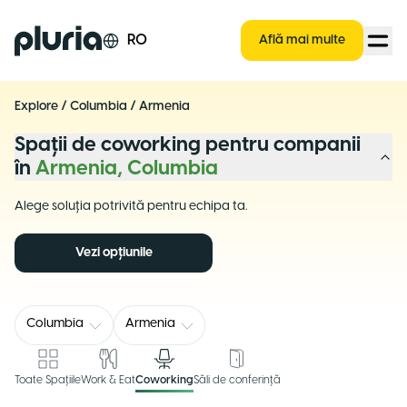
Logo Pluria
RO
Află mai multe
Explore
/
Columbia
/
Armenia
Spații de coworking pentru companii
în
Armenia, Columbia
Alege soluția potrivită pentru echipa ta.
Vezi opțiunile
Columbia
Armenia
Toate Spațiile
Work & Eat
Coworking
Săli de conferință