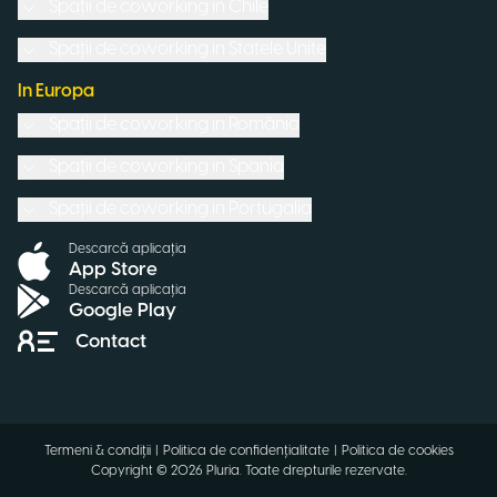
Spații de coworking in
Chile
Spații de coworking in
Statele Unite
In Europa
Spații de coworking in
România
Spații de coworking in
Spania
Spații de coworking in
Portugalia
Descarcă aplicația
App Store
Descarcă aplicația
Google Play
Contact
Termeni & condiții
|
Politica de confidențialitate
|
Politica de cookies
Copyright ©
2026
Pluria.
Toate drepturile rezervate
.