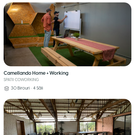
Camellando Home + Working
SPATII COWORKING
30
Birouri
•
4
Săli