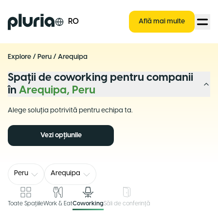
Logo Pluria
RO
Află mai multe
Explore
/
Peru
/
Arequipa
Spații de coworking pentru companii
în
Arequipa, Peru
Alege soluția potrivită pentru echipa ta.
Vezi opțiunile
Peru
Arequipa
Toate Spațiile
Work & Eat
Coworking
Săli de conferință