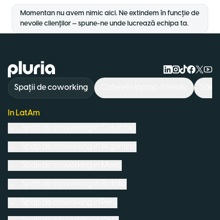
Momentan nu avem nimic aici. Ne extindem în funcție de
nevoile clienților — spune-ne unde lucrează echipa ta.
Logo Pluria
Spații de coworking
Cafenele laptop-friendly
Săli 
In LatAm
Spații de coworking in
Columbia
Spații de coworking in
Argentina
Spații de coworking in
Mexic
Spații de coworking in
Brazilia
Spații de coworking in
Peru