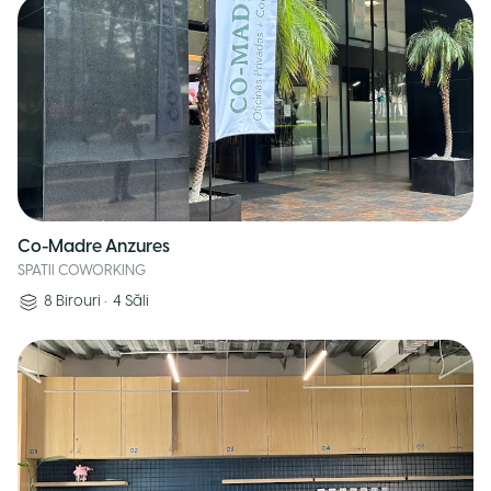
Co-Madre Anzures
SPATII COWORKING
8
Birouri
•
4
Săli