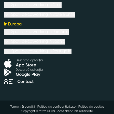
Spații de coworking in
Chile
Spații de coworking in
Statele Unite
In Europa
Spații de coworking in
România
Spații de coworking in
Spania
Spații de coworking in
Portugalia
Descarcă aplicația
App Store
Descarcă aplicația
Google Play
Contact
Termeni & condiții
|
Politica de confidențialitate
|
Politica de cookies
Copyright ©
2026
Pluria.
Toate drepturile rezervate
.