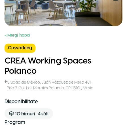
< Mergi înapoi
Coworking
CREA Working Spaces
Polanco
Ciudad de México
,
Juán Vázquez de Mella 481,
Piso 2. Col. Los Morales Polanco. CP 11510
,
Mexic
Disponibilitate
10
birouri
•
4
săli
Program