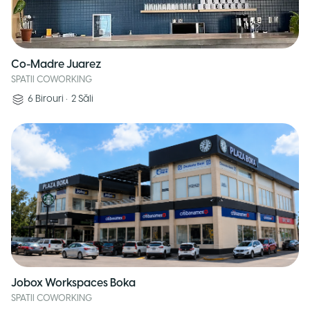
Co-Madre Juarez
SPATII COWORKING
6
Birouri
•
2
Săli
Jobox Workspaces Boka
SPATII COWORKING