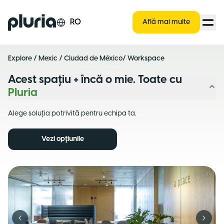
Logo Pluria
RO
Află mai multe
Explore
/
Mexic
/
Ciudad de México
/ Workspace
Acest spațiu + încă o mie. Toate cu
Pluria
Alege soluția potrivită pentru echipa ta.
Vezi opțiunile
Previous slide
Next s