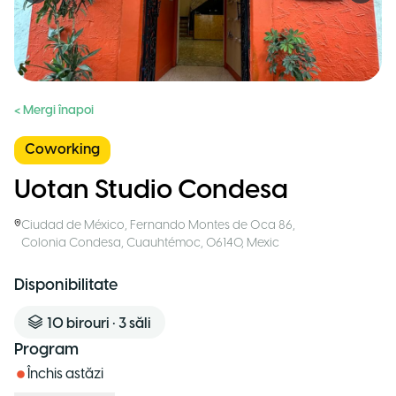
< Mergi înapoi
Coworking
Uotan Studio Condesa
Ciudad de México
,
Fernando Montes de Oca 86,
Colonia Condesa, Cuauhtémoc, 06140
,
Mexic
Disponibilitate
10
birouri
•
3
săli
Program
Închis astăzi