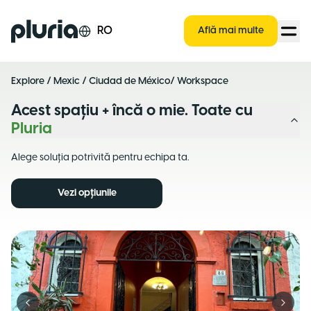
Logo Pluria
RO
Află mai multe
Explore
/
Mexic
/
Ciudad de México
/ Workspace
Acest spațiu + încă o mie. Toate cu
Pluria
Alege soluția potrivită pentru echipa ta.
Vezi opțiunile
Previous slide
Next s