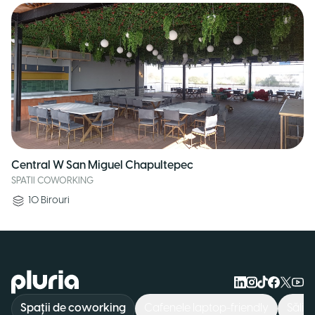
Central W San Miguel Chapultepec
SPATII COWORKING
10
Birouri
Logo Pluria
Spații de coworking
Cafenele laptop-friendly
Săli 