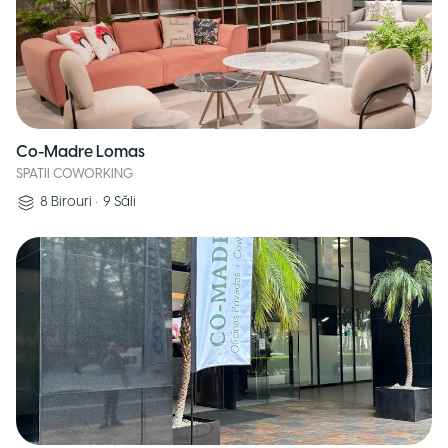
Co-Madre Lomas
SPATII COWORKING
8
Birouri
•
9
Săli