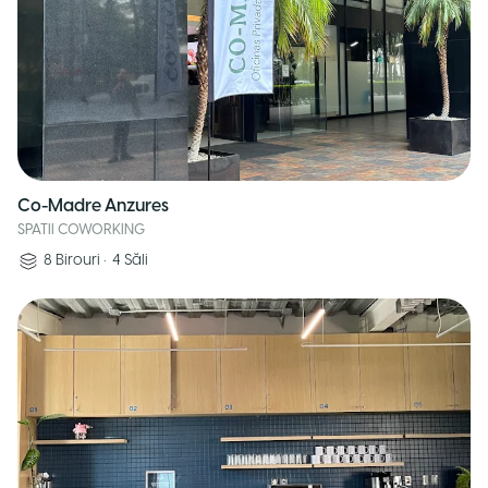
Co-Madre Anzures
SPATII COWORKING
8
Birouri
•
4
Săli