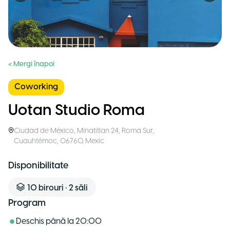
< Mergi înapoi
Coworking
Uotan Studio Roma
Ciudad de México
,
Minatitlan 24, Roma Sur,
Cuauhtémoc, 06760
,
Mexic
Disponibilitate
10
birouri
•
2
săli
Program
Deschis până la
20:00