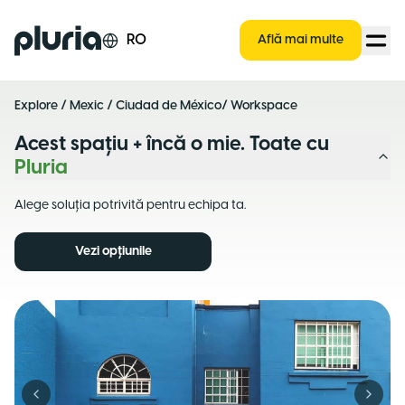
Logo Pluria
RO
Află mai multe
Explore
/
Mexic
/
Ciudad de México
/ Workspace
Acest spațiu + încă o mie. Toate cu
Pluria
Alege soluția potrivită pentru echipa ta.
Vezi opțiunile
Previous slide
Next s