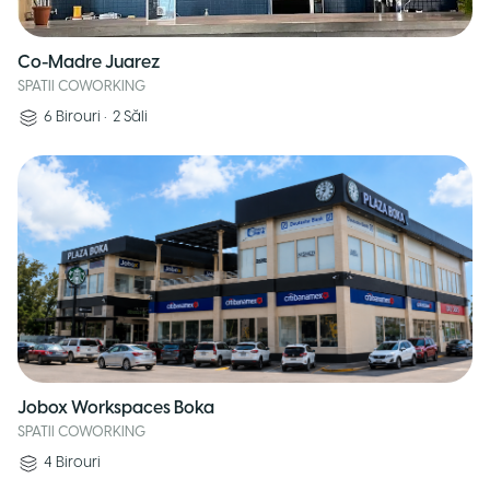
Co-Madre Juarez
SPATII COWORKING
6
Birouri
•
2
Săli
Jobox Workspaces Boka
SPATII COWORKING
4
Birouri