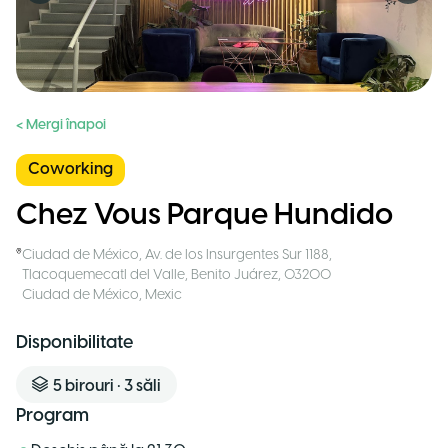
< Mergi înapoi
Coworking
Chez Vous Parque Hundido
Ciudad de México
,
Av. de los Insurgentes Sur 1188,
Tlacoquemecatl del Valle, Benito Juárez, 03200
Ciudad de México
,
Mexic
Disponibilitate
5
birouri
•
3
săli
Program