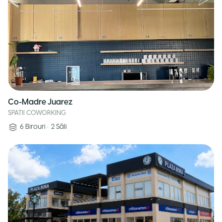
Co-Madre Juarez
SPATII COWORKING
6
Birouri
•
2
Săli