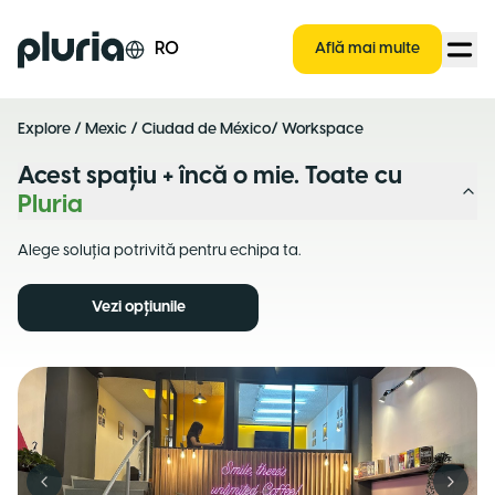
Logo Pluria
RO
Află mai multe
Explore
/
Mexic
/
Ciudad de México
/ Workspace
Acest spațiu + încă o mie. Toate cu
Pluria
Alege soluția potrivită pentru echipa ta.
Vezi opțiunile
Previous slide
Next s