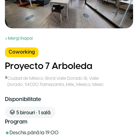
< Mergi înapoi
Coworking
Proyecto 7 Arboleda
Ciudad de México
,
Blvrd Valle Dorado 18, Valle
Dorado, 54020 Tlalnepantla, Méx., Mexico
,
Mexic
Disponibilitate
5
birouri
•
1
sală
Program
Deschis până la
19:00