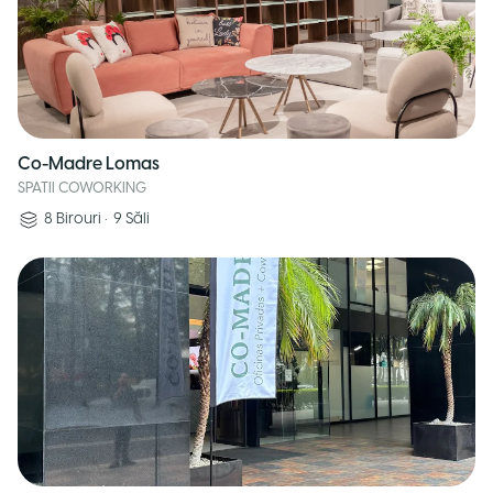
Co-Madre Lomas
SPATII COWORKING
8
Birouri
•
9
Săli