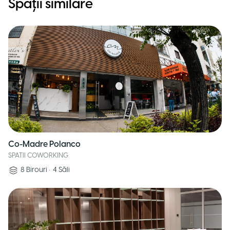
Spații similare
Co-Madre Polanco
SPATII COWORKING
8
Birouri
•
4
Săli