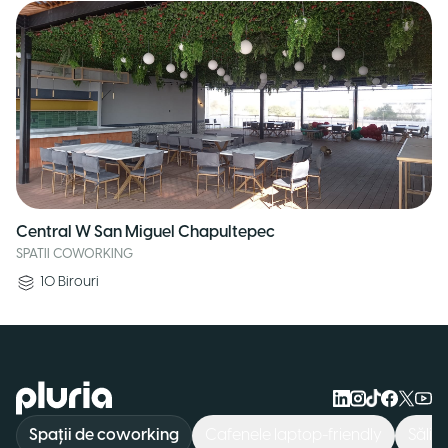
Central W San Miguel Chapultepec
SPATII COWORKING
10
Birouri
Logo Pluria
Spații de coworking
Cafenele laptop-friendly
Săli 