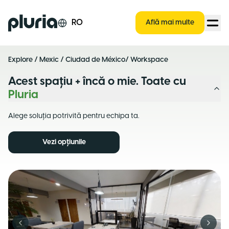
Logo Pluria
RO
Află mai multe
Explore
/
Mexic
/
Ciudad de México
/ Workspace
Acest spațiu + încă o mie. Toate cu
Pluria
Alege soluția potrivită pentru echipa ta.
Vezi opțiunile
Previous slide
Next s