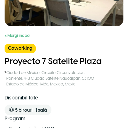
< Mergi înapoi
Coworking
Proyecto 7 Satelite Plaza
Ciudad de México
,
Circuito Circunvalación
Poniente. 4-B Ciudad Satélite Naucalpan, 53100
Estado de México, Méx., Mexico
,
Mexic
Disponibilitate
5
birouri
•
1
sală
Program