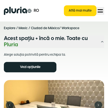
Logo Pluria
RO
Află mai multe
Explore
/
Mexic
/
Ciudad de México
/ Workspace
Acest spațiu + încă o mie. Toate cu
Pluria
Alege soluția potrivită pentru echipa ta.
Vezi opțiunile
Previous slide
Next s