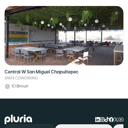
Central W San Miguel Chapultepec
SPATII COWORKING
10
Birouri
Logo Pluria