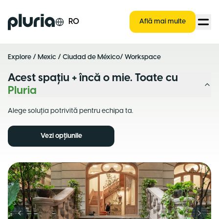
Logo Pluria
RO
Află mai multe
Explore
/
Mexic
/
Ciudad de México
/ Workspace
Acest spațiu + încă o mie. Toate cu
Pluria
Alege soluția potrivită pentru echipa ta.
Vezi opțiunile
Previous slide
Next s