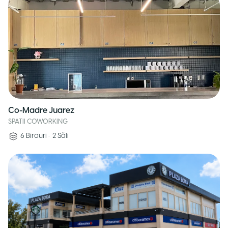
Co-Madre Juarez
SPATII COWORKING
6
Birouri
•
2
Săli