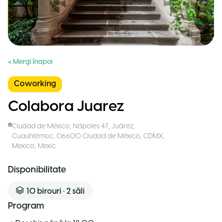
< Mergi înapoi
Coworking
Colabora Juarez
Ciudad de México
,
Nápoles 47, Juárez,
Cuauhtémoc, 06600 Ciudad de México, CDMX,
Mexico
,
Mexic
Disponibilitate
10
birouri
•
2
săli
Program