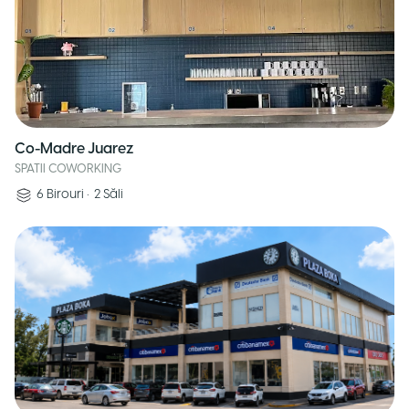
Co-Madre Juarez
SPATII COWORKING
6
Birouri
•
2
Săli