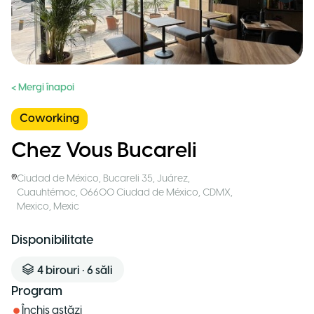
< Mergi înapoi
Coworking
Chez Vous Bucareli
Ciudad de México
,
Bucareli 35, Juárez,
Cuauhtémoc, 06600 Ciudad de México, CDMX,
Mexico
,
Mexic
Disponibilitate
4
birouri
•
6
săli
Program
Închis astăzi