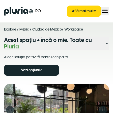
Logo Pluria
RO
Află mai multe
Explore
/
Mexic
/
Ciudad de México
/ Workspace
Acest spațiu + încă o mie. Toate cu
Pluria
Alege soluția potrivită pentru echipa ta.
Vezi opțiunile
Previous slide
Next s