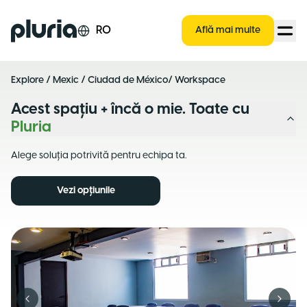
Logo Pluria
RO
Află mai multe
Explore
/
Mexic
/
Ciudad de México
/ Workspace
Acest spațiu + încă o mie. Toate cu
Pluria
Alege soluția potrivită pentru echipa ta.
Vezi opțiunile
Previous slide
Next s