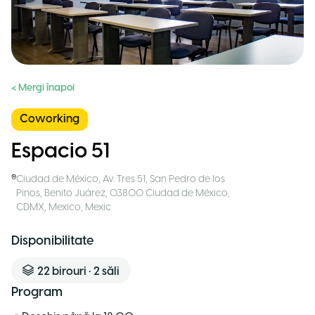
< Mergi înapoi
Coworking
Espacio 51
Ciudad de México
,
Av. Tres 51, San Pedro de los
Pinos, Benito Juárez, 03800 Ciudad de México,
CDMX, Mexico
,
Mexic
Disponibilitate
22
birouri
•
2
săli
Program