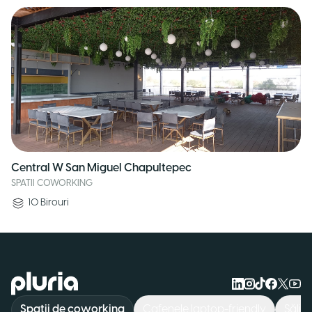
Central W San Miguel Chapultepec
SPATII COWORKING
10
Birouri
Logo Pluria
Spații de coworking
Cafenele laptop-friendly
Săli 