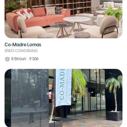
Co-Madre Lomas
SPATII COWORKING
8
Birouri
•
9
Săli