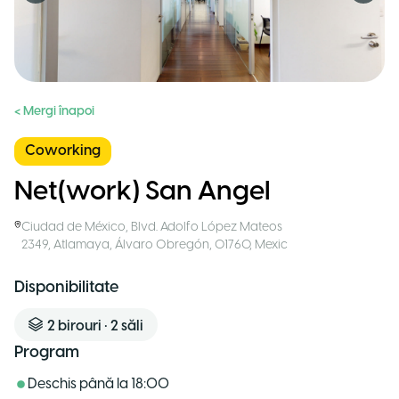
< Mergi înapoi
Coworking
Net(work) San Angel
Ciudad de México
,
Blvd. Adolfo López Mateos
2349, Atlamaya, Álvaro Obregón, 01760
,
Mexic
Disponibilitate
2
birouri
•
2
săli
Program
Deschis până la
18:00