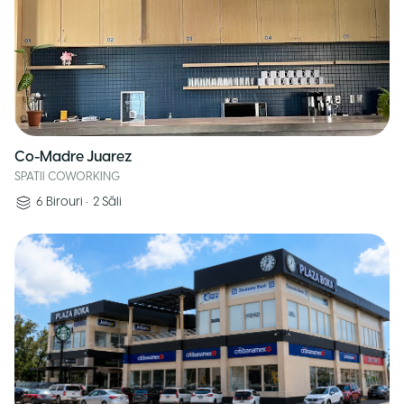
Co-Madre Juarez
SPATII COWORKING
6
Birouri
•
2
Săli