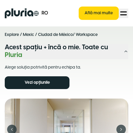
Logo Pluria
RO
Află mai multe
Explore
/
Mexic
/
Ciudad de México
/ Workspace
Acest spațiu + încă o mie. Toate cu
Pluria
Alege soluția potrivită pentru echipa ta.
Vezi opțiunile
Previous slide
Next s