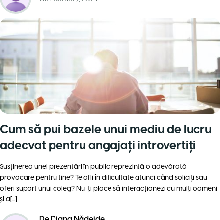
Cum să pui bazele unui mediu de lucru
adecvat pentru angajaţi introvertiţi
Susţinerea unei prezentări în public reprezintă o adevărată
provocare pentru tine? Te afli în dificultate atunci când soliciți sau
oferi suport unui coleg? Nu-ţi place să interacţionezi cu mulţi oameni
şi a[...]
De
Diana Nădejde