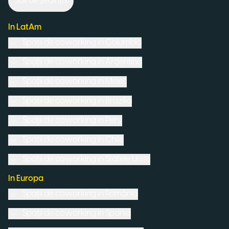
Săli de ședință
In LatAm
Spații de coworking in
Columbia
Spații de coworking in
Argentina
Spații de coworking in
Mexic
Spații de coworking in
Brazilia
Spații de coworking in
Peru
Spații de coworking in
Chile
Spații de coworking in
Statele Unite
In Europa
Spații de coworking in
România
Spații de coworking in
Spania