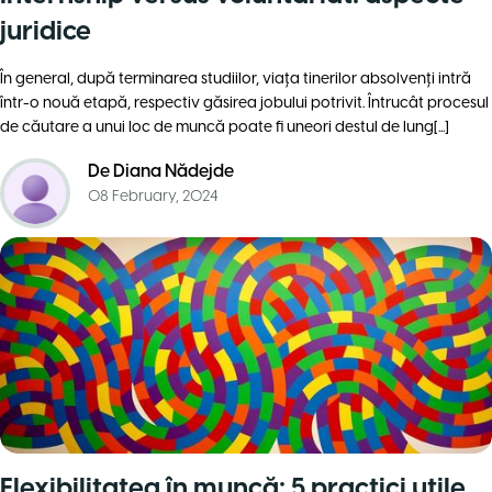
juridice
În general, după terminarea studiilor, viaţa tinerilor absolvenţi intră
într-o nouă etapă, respectiv găsirea jobului potrivit. Întrucât procesul
de căutare a unui loc de muncă poate fi uneori destul de lung[...]
De
Diana Nădejde
08 February, 2024
Flexibilitatea în muncă: 5 practici utile