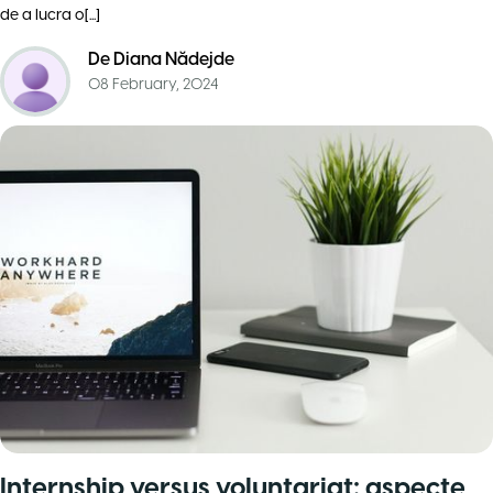
de a lucra o[...]
De
Diana Nădejde
08 February, 2024
Internship versus voluntariat: aspecte