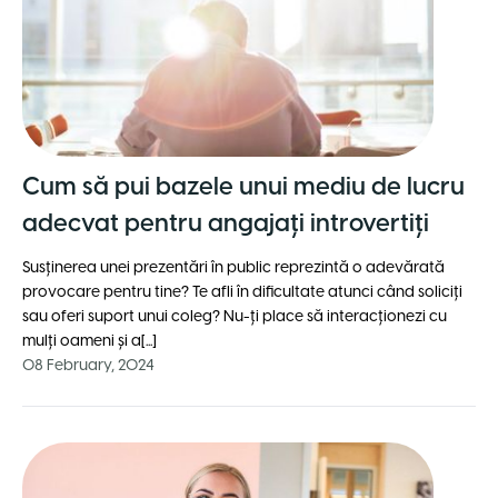
Cum să pui bazele unui mediu de lucru
adecvat pentru angajaţi introvertiţi
Susţinerea unei prezentări în public reprezintă o adevărată
provocare pentru tine? Te afli în dificultate atunci când soliciți
sau oferi suport unui coleg? Nu-ţi place să interacţionezi cu
mulţi oameni şi a[...]
08 February, 2024