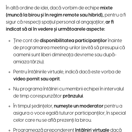
În altă ordine de idei, dacă vorbim de echipe
mixte
(muncă la birou și în regim remote sau hibrid),
pentru a fi
sigur că respecţi spaţiul personal al angajaţilor,
ar fi
indicat să ai în vedere şi următoarele aspecte:
Ţine cont de
disponibilitatea participanților
înainte
de programarea meeting-urilor (evită să presupui că
oamenii sunt liberi dimineața devreme sau după-
amiaza târziu).
Pentru întâlnirile virtuale, indică dacă este vorba de
video pornit sau oprit
.
Nu programa întâlniri cu membrii echipei în intervalul
de timp
corespunzător
prânzului
.
În timpul şedinţelor,
numeşte un moderator
pentru a
asigura o voce egală tuturor participanților, în special
celor care nu se află prezenţi la birou.
Programează preponderent
întâlniri virtuale
dacă