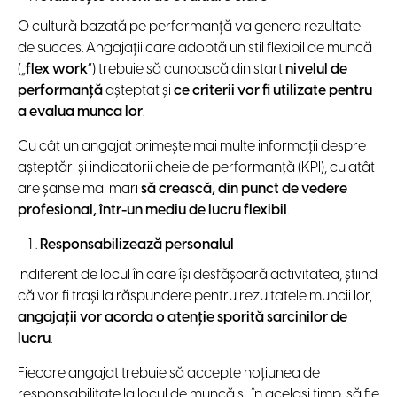
O cultură bazată pe performanță va genera rezultate
de succes. Angajații care adoptă un stil flexibil de muncă
(„
flex work
”) trebuie să cunoască din start
nivelul de
performanță
așteptat și
ce criterii vor fi utilizate pentru
a evalua munca lor
.
Cu cât un angajat primeşte mai multe informații despre
așteptări și indicatorii cheie de performanță (KPI), cu atât
are șanse mai mari
să crească, din punct de vedere
profesional, într-un mediu de lucru flexibil
.
Responsabilizează personalul
Indiferent de locul în care își desfășoară activitatea, știind
că vor fi trași la răspundere pentru rezultatele muncii lor,
angajații vor acorda o atenție sporită sarcinilor de
lucru
.
Fiecare angajat trebuie să accepte noțiunea de
responsabilitate la locul de muncă și, în același timp, să fie