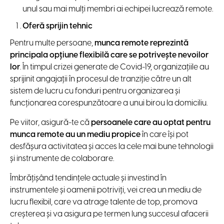
unul sau mai mulți membri ai echipei lucrează remote.
Oferă sprijin tehnic
Pentru multe persoane,
munca remote reprezintă
principala opţiune flexibilă care se potrivește nevoilor
lor
. În timpul crizei generate de Covid-19, organizațiile au
sprijinit angajaţii în procesul de tranziţie către un alt
sistem de lucru cu fonduri pentru organizarea și
funcționarea corespunzătoare a unui birou la domiciliu.
Pe viitor, asigură-te că
persoanele
care au optat pentru
munca remote au un mediu propice
în care îşi pot
desfăşura activitatea și acces la cele mai bune tehnologii
și instrumente de colaborare.
Îmbrățișând tendințele actuale și investind în
instrumentele și oamenii potriviţi, vei crea un mediu de
lucru flexibil, care va atrage talente de top, promova
creșterea și va asigura pe termen lung succesul afacerii