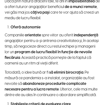
Dacă prin natura afacerii tale, te afli în
imposibilitatea
de
a oferi tuturor angajaților beneficiul
de a munci remote
,
vei găsi mai jos
câțiva pași
care te vor ajuta să creezi un
mediu de lucru flexibil.
Oferă autonomie
Companiile
orientate
spre viitor au oferit
independență
angajaților pentru a-și antrena creativitatea și, în același
timp, să negocieze direct cu restul echipei și managerii
lor un
program de lucru flexibil în funcție de nevoile
fiecăruia
. Această practică pornește de la faptul că
oamenii au un ritm al vieții diferit.
Totodată, o idee bună ar fi
să elimini birocrația
. Pe
măsură ce pandemia s-a instalat, organizațiile au fost
nevoite să
abandoneze procedurile complicate
necesare pentru a lucra remote
. Ulterior, cele mai multe
dintre ele au ales în continuare o abordare simplificată.
Stabilește criterii de evaluare clare