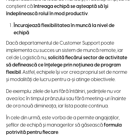
conștient că
întreaga echipă se așteaptă să își
îndeplinească rolul în mod productiv
.
Încurajează flexibilitatea în muncă la nivel de
echipă
Dacă departamentul de Customer Support poate
implementa cu succes un sistem de muncă remote, iar
cel de Logistică nu,
solicită fiecărui sector de activitate
să definească ce înţelege prin noţiunea de program
flexibil
. Astfel, echipele îşi vor crea propriul set de norme
și modalități de lucru pentru a-și atinge obiectivele.
De exemplu: zilele de luni fără întâlniri, şedinţele nu vor
avea loc în timpul prânzului sau fără meeting-uri înainte
de ora nouă dimineața, iar lista poate continua.
În cele din urmă, este vorba de a permite angajaţilor,
şefilor de echipă și managerilor să găsească
formula
potrivită pentru fiecare
.