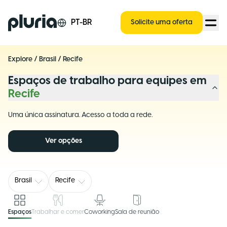
Logo Pluria
PT-BR
Solicite uma oferta
Explore
/
Brasil
/
Recife
Espaços de trabalho para equipes em
Recife
Uma única assinatura. Acesso a toda a rede.
Ver opções
Brasil
Recife
Espaços
Trabalhar e comer
Coworking
Sala de reunião