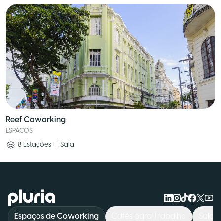
Reef Coworking
ESPACOS
8
Estações
•
1
Sala
Logo Pluria
Espaços de Coworking
Cafés para Trabalho
Salas