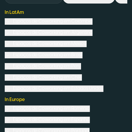
In LatAm
Espaços de Coworking em
Colômbia
Espaços de Coworking em
Argentina
Espaços de Coworking em
México
Espaços de Coworking em
Brasil
Espaços de Coworking em
Peru
Espaços de Coworking em
Chile
Espaços de Coworking em
Estados Unidos
In Europe
Espaços de Coworking em
Romênia
Espaços de Coworking em
Espanha
Espaços de Coworking em
Portugal