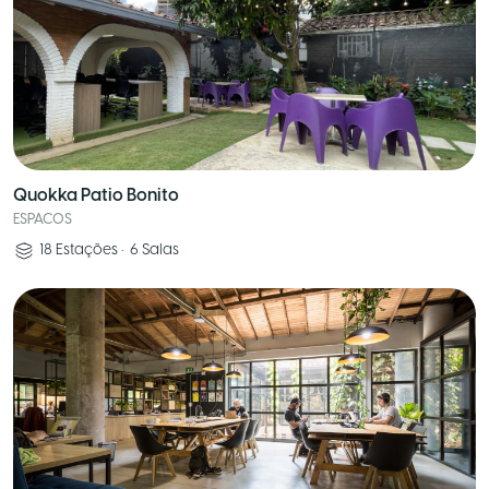
Quokka Patio Bonito
ESPACOS
18
Estações
•
6
Salas