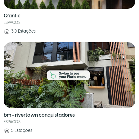
Q’antic
ESPACOS
30
Estações
bm - rivertown conquistadores
ESPACOS
5
Estações