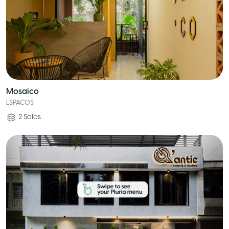
Mosaico
ESPACOS
2
Salas