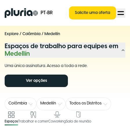
Logo Pluria
PT-BR
Solicite uma oferta
Explore
/
Colômbia
/
Medellín
Espaços de trabalho para equipes em
Medellín
Uma única assinatura. Acesso a toda a rede.
Ver opções
Colômbia
Medellín
Todos os Distritos
Espaços
Trabalhar e comer
Coworking
Sala de reunião