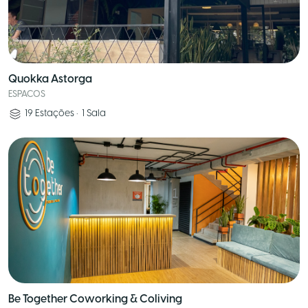
Quokka Astorga
ESPACOS
19
Estações
•
1
Sala
Be Together Coworking & Coliving