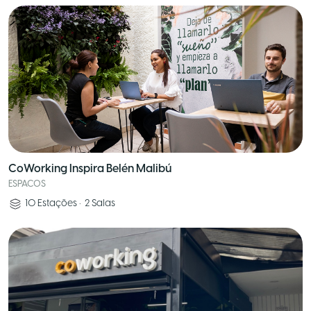
CoWorking Inspira Belén Malibú
ESPACOS
10
Estações
•
2
Salas