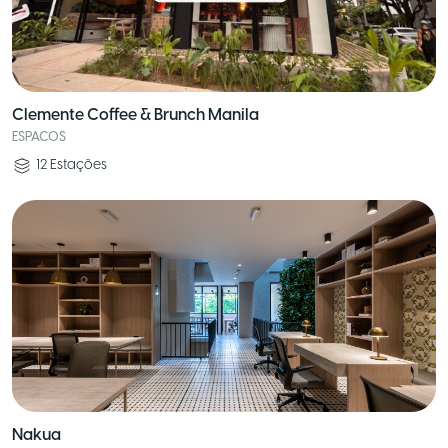
Clemente Coffee & Brunch Manila
ESPACOS
12
Estações
Nakua