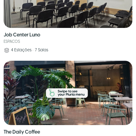
Job Center Luno
ESPACOS
4
Estações
•
7
Salas
The Daily Coffee