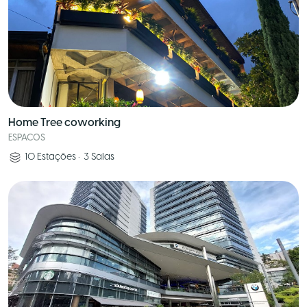
Home Tree coworking
ESPACOS
10
Estações
•
3
Salas