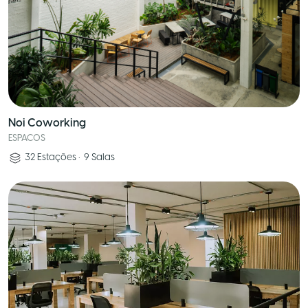
Noi Coworking
ESPACOS
32
Estações
•
9
Salas