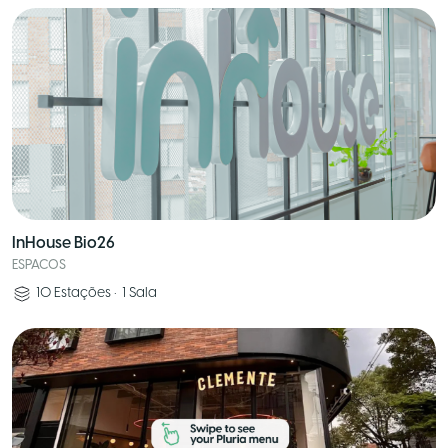
InHouse Bio26
ESPACOS
10
Estações
•
1
Sala