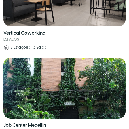
Vertical Coworking
ESPACOS
8
Estações
•
3
Salas
Job Center Medellin