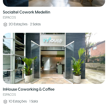
Socialtel Cowork Medellin
ESPACOS
20
Estações
•
2
Salas
InHouse Coworking & Coffee
ESPACOS
10
Estações
•
1
Sala