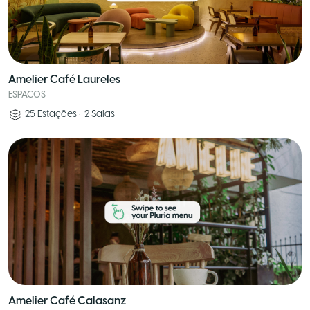
Amelier Café Laureles
ESPACOS
25
Estações
•
2
Salas
Amelier Café Calasanz