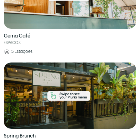
Gema Café
ESPACOS
5
Estações
Spring Brunch