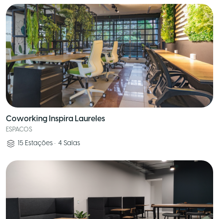
Coworking Inspira Laureles
ESPACOS
15
Estações
•
4
Salas