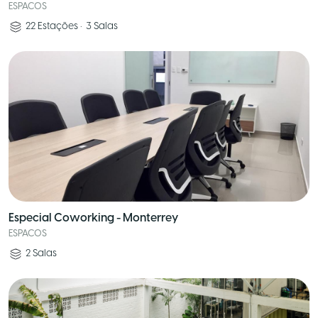
ESPACOS
22
Estações
•
3
Salas
Especial Coworking - Monterrey
ESPACOS
2
Salas