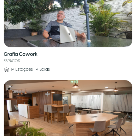
Grafia Cowork
ESPACOS
14
Estações
•
4
Salas