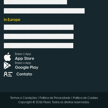
Espaços de Coworking em
Chile
Espaços de Coworking em
Estados Unidos
In Europe
Espaços de Coworking em
Romênia
Espaços de Coworking em
Espanha
Espaços de Coworking em
Portugal
Baixe o App
App Store
Baixe o App
Google Play
Contato
Termos e Condições
|
Política de Privacidade
|
Política de Cookies
Copyright ©
2026
Pluria.
Todos os direitos reservados.
.