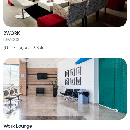
2WORK
ESPACOS
4
Estações
•
6
Salas
Work Lounge