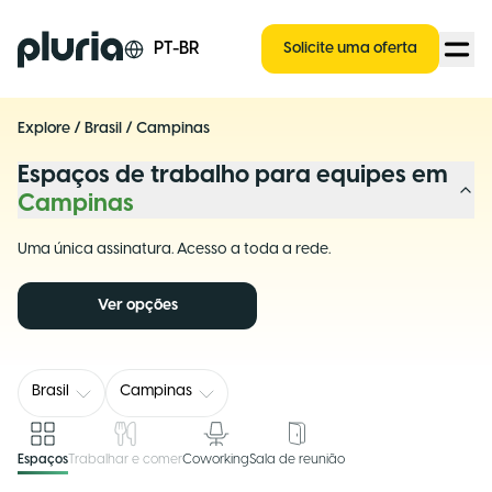
Logo Pluria
PT-BR
Solicite uma oferta
Explore
/
Brasil
/
Campinas
Espaços de trabalho para equipes em
Campinas
Uma única assinatura. Acesso a toda a rede.
Ver opções
Brasil
Campinas
Espaços
Trabalhar e comer
Coworking
Sala de reunião