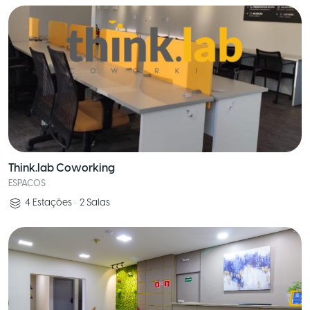
Think.lab Coworking
ESPACOS
4
Estações
•
2
Salas