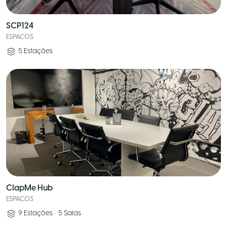
SCP124
ESPACOS
5
Estações
ClapMe Hub
ESPACOS
9
Estações
•
5
Salas