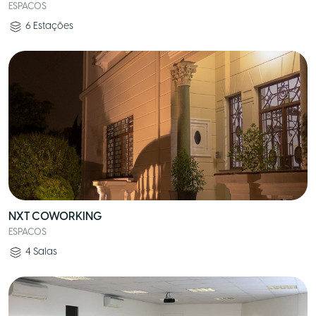
ESPACOS
6
Estações
NXT COWORKING
ESPACOS
4
Salas