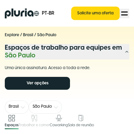
Logo Pluria
PT-BR
Solicite uma oferta
Explore
/
Brasil
/
São Paulo
Espaços de trabalho para equipes em
São Paulo
Uma única assinatura. Acesso a toda a rede.
Ver opções
Brasil
São Paulo
Espaços
Trabalhar e comer
Coworking
Sala de reunião