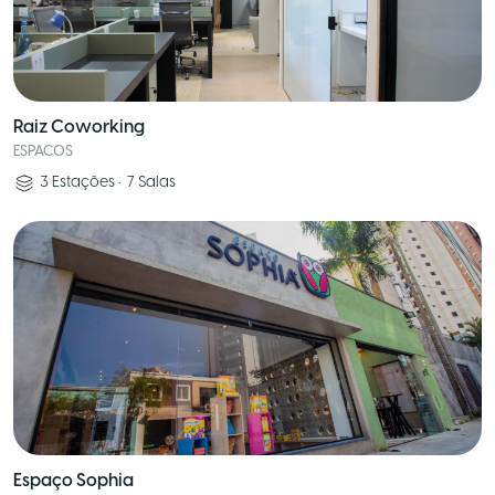
Raiz Coworking
ESPACOS
3
Estações
•
7
Salas
Espaço Sophia