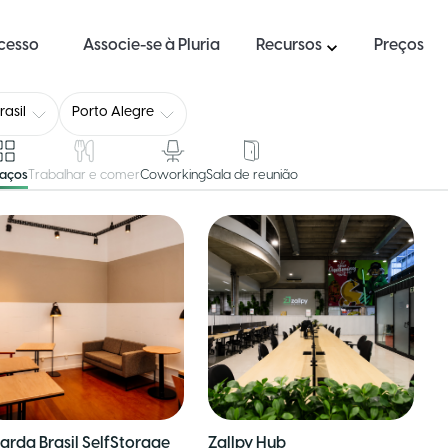
ucesso
Associe-se à Pluria
Recursos
Preços
rasil
Porto Alegre
paços
Trabalhar e comer
Coworking
Sala de reunião
arda Brasil SelfStorage
Zallpy Hub