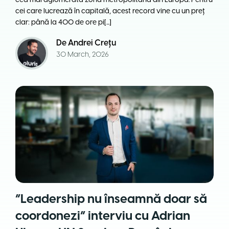
cea mai aglomerată zonă metropolitană din Europa. Pentru
cei care lucrează în capitală, acest record vine cu un preț
clar: până la 400 de ore pi[...]
De
Andrei Crețu
30 March, 2026
“Leadership nu înseamnă doar să
coordonezi” interviu cu Adrian