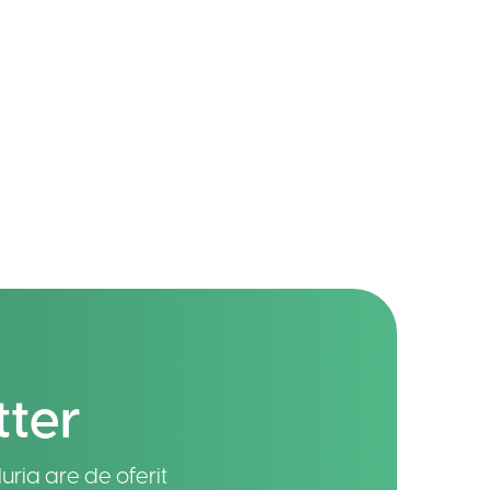
tter
uria are de oferit