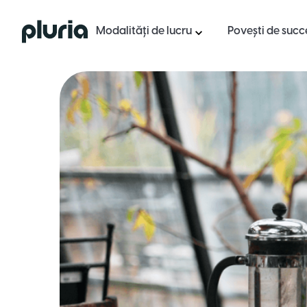
Logo Pluria
Modalități de lucru
Povești de succ