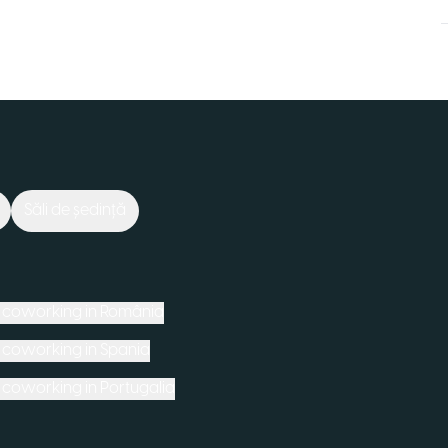
Săli de ședință
e coworking in
România
e coworking in
Spania
e coworking in
Portugalia