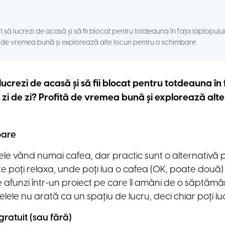
t să lucrezi de acasă și să fii blocat pentru totdeauna în fața laptopului
tă de vremea bună și explorează alte locuri pentru o schimbare.
 lucrezi de acasă și să fii blocat pentru totdeauna în
j zi de zi? Profită de vremea bună și explorează alte
oare
lele vând numai cafea, dar practic sunt o alternativă
te poți relaxa, unde poți lua o cafea (OK, poate două) ș
te afunzi într-un proiect pe care îl amâni de o săptămâ
lele nu arată ca un spațiu de lucru, deci chiar poți lu
gratuit (sau fără)