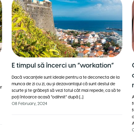
E timpul să încerci un ”workation”
Dacă vacanțele sunt ideale pentru a te deconecta de la
munca de zi cu zi, au și dezavantajul că sunt destul de
ar
scurte și te grăbești să vezi totul cât mai repede, ca să te
i
poți întoarce acasă ”odihnit” după [...]
A
08 February, 2024
f
f
d
A
0