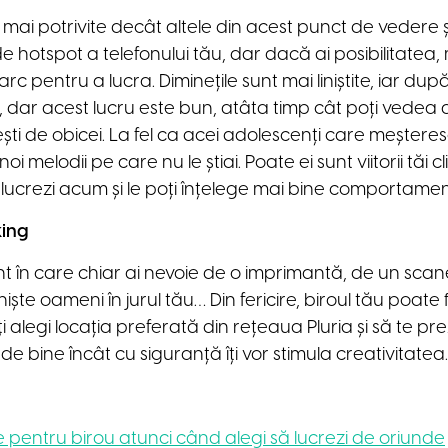
mai potrivite decât altele din acest punct de vedere și
 de hotspot a telefonului tău, dar dacă ai posibilitatea
arc pentru a lucra. Diminețile sunt mai liniștite, iar d
 dar acest lucru este bun, atâta timp cât poți vedea
ști de obicei. La fel ca acei adolescenți care meșteresc 
oi melodii pe care nu le știai. Poate ei sunt viitorii tăi c
 lucrezi acum și le poți înțelege mai bine comportamen
king
 în care chiar ai nevoie de o imprimantă, de un scan
iște oameni în jurul tău… Din fericire, biroul tău poate
i alegi locația preferată din rețeaua Pluria și să te pre
de bine încât cu siguranță îți vor stimula creativitatea.
le pentru birou atunci când alegi să lucrezi de oriunde