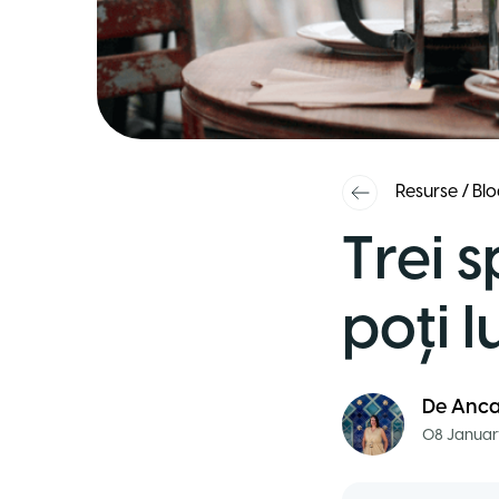
Resurse
/
Blo
Trei s
poți l
De
Anca
08 Januar