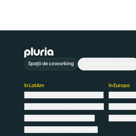
Logo Pluria
Spații de coworking
Cafenele laptop-friendly
In LatAm
In Europa
Spații de coworking in
Columbia
Spații d
Spații de coworking in
Argentina
Spații d
Spații de coworking in
Mexic
Spații d
Spații de coworking in
Brazilia