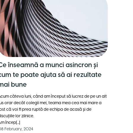
Ce înseamnă a munci asincron și
cum te poate ajuta să ai rezultate
mai bune
cum câteva luni, când am început să lucrez de pe un alt
us orar decât colegii mei, teama mea cea mai mare a
ost că voi fi prea ruptă de echipa de acasă și de
iscuțiile lor zilnice.
m încep[...]
8 February, 2024