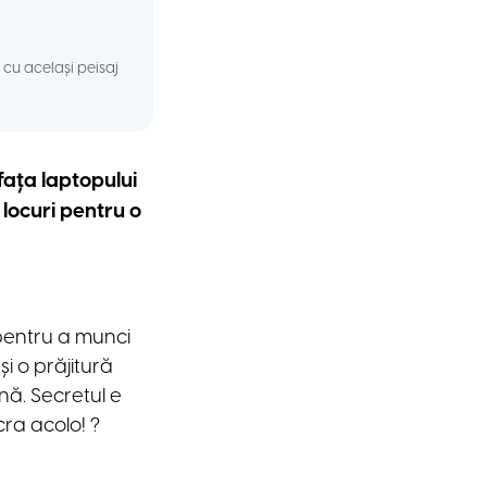
 cu același peisaj
 fața laptopului
 locuri pentru o
 pentru a munci
i o prăjitură
nă. Secretul e
cra acolo! ?