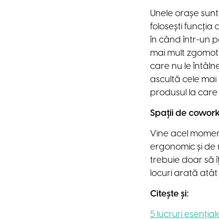
Unele orașe sunt 
folosești funcția
în când într-un p
mai mult zgomot,
care nu le întâlne
ascultă cele mai n
produsul la care
Spații de cowor
Vine acel moment
ergonomic și de n
trebuie doar să îț
locuri arată atât 
Citește și:
5 lucruri esenția