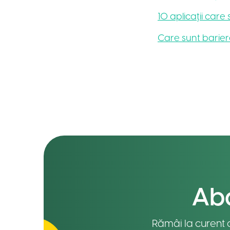
10 aplicații care
Care sunt bariere
Abo
Rămâi la curent c