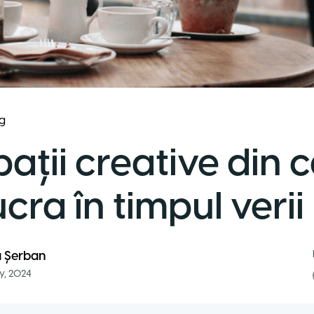
g
pații creative din 
ucra în timpul verii
 Șerban
y, 2024