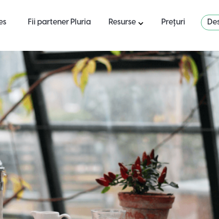
es
Fii partener Pluria
Resurse
Prețuri
Des