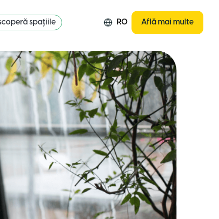
coperă spațiile
RO
Află mai multe