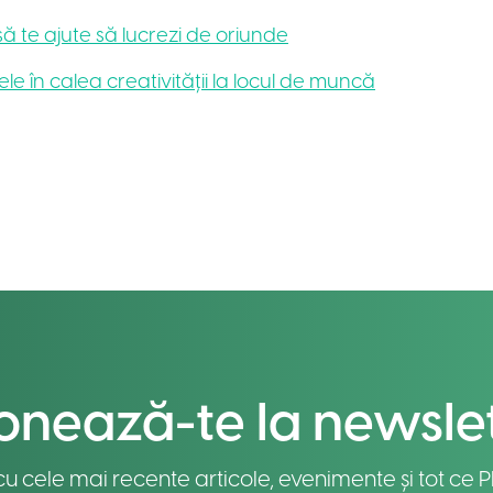
 să te ajute să lucrezi de oriunde
le în calea creativității la locul de muncă
nează-te la newsle
u cele mai recente articole, evenimente și tot ce Pl