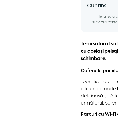
Cuprins
→
Te-ai sătura
zi de zi? Profi
Te-ai săturat să
cu același peisa
schimbare.
Cafenele primit
Teoretic, cafene
într-un loc unde 
delicioasă și să 
următorul: cafene
Parcuri cu WI-FI 