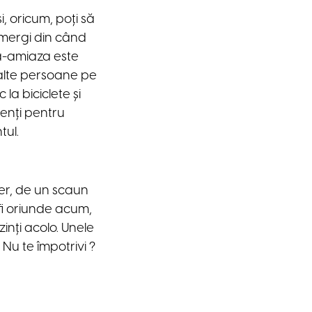
, oricum, poți să
, mergi din când
upă-amiaza este
 alte persoane pe
la biciclete și
lienți pentru
tul.
er, de un scaun
 fi oriunde acum,
zinți acolo. Unele
 Nu te împotrivi ?