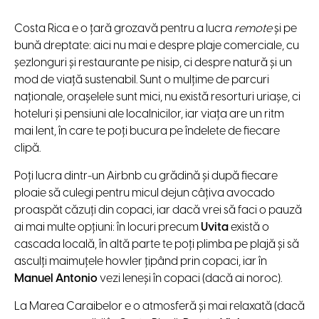
Costa Rica e o țară grozavă pentru a lucra
remote
și pe
bună dreptate: aici nu mai e despre plaje comerciale, cu
șezlonguri și restaurante pe nisip, ci despre natură și un
mod de viață sustenabil. Sunt o mulțime de parcuri
naționale, orașelele sunt mici, nu există resorturi uriașe, ci
hoteluri și pensiuni ale localnicilor, iar viața are un ritm
mai lent, în care te poți bucura pe îndelete de fiecare
clipă.
Poți lucra dintr-un Airbnb cu grădină și după fiecare
ploaie să culegi pentru micul dejun câțiva avocado
proaspăt căzuți din copaci, iar dacă vrei să faci o pauză
ai mai multe opțiuni: în locuri precum
Uvita
există o
cascada locală, în altă parte te poți plimba pe plajă și să
asculți maimuțele howler țipând prin copaci, iar în
Manuel Antonio
vezi leneși în copaci (dacă ai noroc).
La Marea Caraibelor e o atmosferă și mai relaxată (dacă