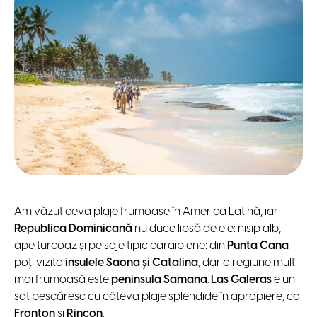
Am văzut ceva plaje frumoase în America Latină, iar
Republica Dominicană
nu duce lipsă de ele: nisip alb,
ape turcoaz și peisaje tipic caraibiene: din
Punta Cana
poți vizita
insulele Saona și Catalina
, dar o regiune mult
mai frumoasă este
peninsula Samana
.
Las Galeras
e un
sat pescăresc cu câteva plaje splendide în apropiere, ca
Fronton
și
Rincon
.