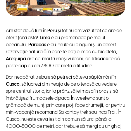
Am stat două luni în
Peru
și tot nu am văzut tot ce are de
oferit țara asta!
Lima
e cu promenade pe malul
oceanului,
Paracas
e cu insule cu pinguini și un desert-
rezervație naturală în care te poți plimba cu bicicleta,
Arequipa
are cei mai frumoși vulcani, iar
Titicaca
te dă
peste cap cu cei 3800 de metri altitudine.
Dar neapărat trebuie să petreci câteva săptămâni în
Cusco
, să lucrezi dimineața de pe o terasă cu vedere
spre centrul istoric, iar la prânz să iei masa în oraș și să
îmbrățișezi frumoasele alpaca. În weekend sunt o
grămadă de munți prin care poți face drumeții, iar pentru
mini-vacanță recomand Salkantay trek sau Inca Trail. În
Cusco, nu este ceva ieșit din comun să urci până la
4000-5000 de metri, dar trebuie să mergi cu un ghid,