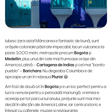
Iubesc țara asta! Mâncarea e fantastic de bună, sunt
orășele coloniale păstrate impecabil, lacuri vulcanice la
peste 3.000 metri, metropole precum
Bogota
și
Medellin
, plus unul din cele mai frumoase orașe din
America Latină –
Cartagena de Indias
și cel mai ”bonito
pueblo” –
Barichara
. Nu degeaba Columbia e de
aproape un an în rețeaua
Pluria
! 😃
Am fost de două ori în
Bogota
și e un loc perfect pentru a
lucra
remote
pentru o perioadă mai lungă: vremea e
aceeași pe tot parcursul anului, prețurile sunt mai mici
decât în alte țări ale Americii Latine, iar centrul istoric e
înțesat cu cafenele, muzee și restaurante.