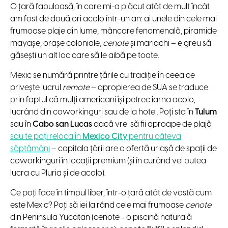
O țară fabuloasă, în care mi-a plăcut atât de mult încât
am fost de două ori acolo într-un an: ai unele din cele mai
frumoase plaje din lume, mâncare fenomenală, piramide
mayașe, orașe coloniale,
cenote
și mariachi – e greu să
găsești un alt loc care să le aibă pe toate.
Mexic se numără printre țările cu tradiție în ceea ce
privește lucrul
remote
– apropierea de SUA se traduce
prin faptul că mulți americani își petrec iarna acolo,
lucrând din coworkinguri sau de la hotel. Poți sta în
Tulum
sau în
Cabo san Lucas
dacă vrei să fii aproape de plajă
sau te poți reloca în
Mexico City
pentru câteva
săptămâni
– capitala țării are o ofertă uriașă de spații de
coworkinguri în locații premium (și în curând vei putea
lucra cu Pluria și de acolo).
Ce poți face în timpul liber, într-o țară atât de vastă cum
este Mexic? Poți să iei la rând cele mai frumoase
cenote
din Peninsula Yucatan (cenote = o piscină naturală