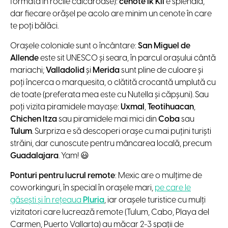
formată în rocile calcaroase):
cenote Ik Kil
e splendid,
dar fiecare orășel pe acolo are minim un cenote în care
te poți bălăci.
Orașele coloniale sunt o încântare:
San Miguel de
Allende
este sit UNESCO și seara, în parcul orașului cântă
mariachi;
Valladolid
și
Merida
sunt pline de culoare și
poți încerca o marquesita, o clătită crocantă umplută cu
de toate (preferata mea este cu Nutella și căpșuni). Sau
poți vizita piramidele mayașe:
Uxmal
,
Teotihuacan
,
Chichen Itza
sau piramidele mai mici din
Coba
sau
Tulum
. Surpriza e să descoperi orașe cu mai puțini turiști
străini, dar cunoscute pentru mâncarea locală, precum
Guadalajara
. Yam! 😃
Ponturi pentru lucrul remote
: Mexic are o mulțime de
coworkinguri, în special în orașele mari,
pe care le
găsești și în rețeaua
Pluria
, iar orașele turistice cu mulți
vizitatori care lucrează remote (Tulum, Cabo, Playa del
Carmen, Puerto Vallarta) au măcar 2-3 spații de