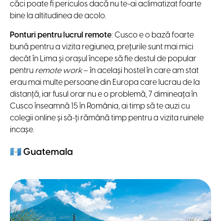
căci poate fi periculos dacă nu te-ai aclimatizat foarte
bine la altitudinea de acolo.
Ponturi pentru lucrul remote
: Cusco e o bază foarte
bună pentru a vizita regiunea, prețurile sunt mai mici
decât în Lima și orașul începe să fie destul de popular
pentru
remote work
– în același hostel în care am stat
erau mai multe persoane din Europa care lucrau de la
distanță, iar fusul orar nu e o problemă, 7 dimineața în
Cusco înseamnă 15 în România, ai timp să te auzi cu
colegii online și să-ți rămână timp pentru a vizita ruinele
incașe.
🇬🇹
Guatemala