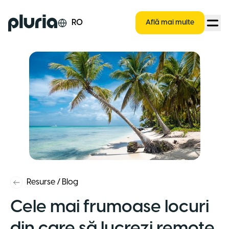
Logo Pluria
RO
Află mai multe
Resurse
/
Blog
Cele mai frumoase locuri
din care să lucrezi remote