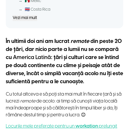
→
🇲🇽 Mexic
→
🇨🇷 Costa Rica
Vezi mai mult
În ultimii doi ani am lucrat
remote
din peste 20
de țări, dar nicio parte a lumii nu se compară
cu
America Latină
: țări și culturi care se întind
pe două continente cu clime și peisaje atât de
diverse, încât o simplă vacanță acolo nu îți este
suficientă pentru a le cunoaște.
Cu totul altceva e să poți sta mai mult în fiecare țară și să
lucrezi
remote
de acolo: ai timp să cunoști viața locală
mai îndeaproape și să călătorești în timpul liber și da, îți
rămâne destul timp și pentru a lucra. 😊
Locurile mele preferate pentru un
workation
prelungit