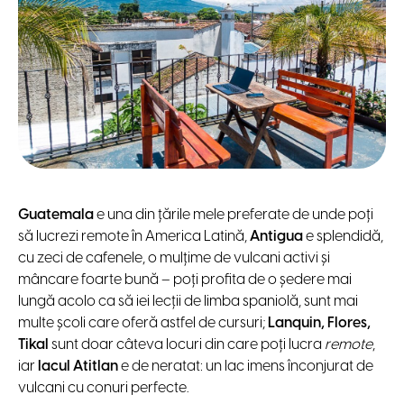
Guatemala
e una din țările mele preferate de unde poți
să lucrezi remote în America Latină,
Antigua
e splendidă,
cu zeci de cafenele, o mulțime de vulcani activi și
mâncare foarte bună – poți profita de o ședere mai
lungă acolo ca să iei lecții de limba spaniolă, sunt mai
multe școli care oferă astfel de cursuri;
Lanquin, Flores,
Tikal
sunt doar câteva locuri din care poți lucra
remote
,
iar
lacul Atitlan
e de neratat: un lac imens înconjurat de
vulcani cu conuri perfecte.