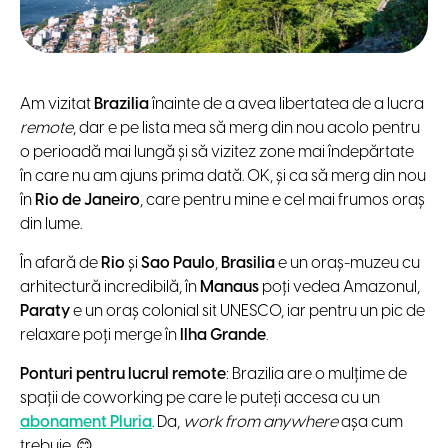
Am vizitat
Brazilia
înainte de a avea libertatea de a lucra
remote
, dar e pe lista mea să merg din nou acolo pentru
o perioadă mai lungă și să vizitez zone mai îndepărtate
în care nu am ajuns prima dată. OK, și ca să merg din nou
în
Rio de Janeiro
, care pentru mine e cel mai frumos oraș
din lume.
În afară de
Rio
și
Sao Paulo
,
Brasilia
e un oraș-muzeu cu
arhitectură incredibilă, în
Manaus
poți vedea Amazonul,
Paraty
e un oraș colonial sit UNESCO, iar pentru un pic de
relaxare poți merge în
Ilha Grande
.
Ponturi pentru lucrul remote
: Brazilia are o mulțime de
spații de coworking pe care le puteți accesa cu un
abonament Pluria
. Da,
work from anywhere
așa cum
trebuie. 😊