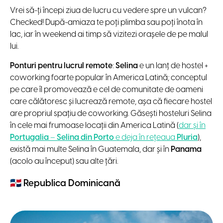
Vrei să-ți începi ziua de lucru cu vedere spre un vulcan?
Checked! După-amiaza te poți plimba sau poți înota în
lac, iar în weekend ai timp să vizitezi orașele de pe malul
lui.
Ponturi pentru lucrul remote
:
Selina
e un lanț de hostel +
coworking foarte popular în America Latină; conceptul
pe care îl promovează e cel de comunitate de oameni
care călătoresc și lucrează remote, așa că fiecare hostel
are propriul spațiu de coworking. Găsești hosteluri Selina
în cele mai frumoase locații din America Latină (
dar și în
Portugalia
–
Selina din Porto
e deja în rețeaua
Pluria
),
există mai multe Selina în Guatemala, dar și în
Panama
(acolo au început) sau alte țări.
🇩🇴
Republica Dominicană