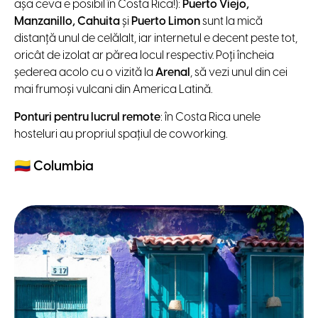
așa ceva e posibil în Costa Rica!):
Puerto Viejo,
Manzanillo, Cahuita
și
Puerto Limon
sunt la mică
distanță unul de celălalt, iar internetul e decent peste tot,
oricât de izolat ar părea locul respectiv. Poți încheia
șederea acolo cu o vizită la
Arenal
, să vezi unul din cei
mai frumoși vulcani din America Latină.
Ponturi pentru lucrul remote
: în Costa Rica unele
hosteluri au propriul spațiul de coworking.
🇨🇴
Columbia