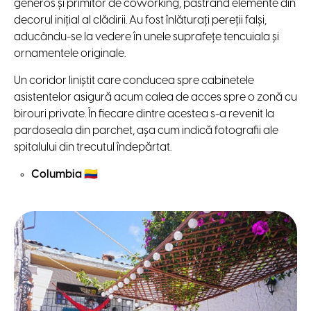
generos și primitor de coworking, păstrând elemente din
decorul inițial al clădirii. Au fost înlăturați pereții falși,
aducându-se la vedere în unele suprafețe tencuiala și
ornamentele originale.
Un coridor liniștit care conducea spre cabinetele
asistentelor asigură acum calea de acces spre o zonă cu
birouri private. În fiecare dintre acestea s-a revenit la
pardoseala din parchet, așa cum indică fotografii ale
spitalului din trecutul îndepărtat.
Columbia
🇨🇴