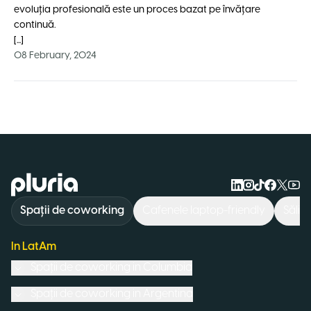
evoluția profesională este un proces bazat pe învățare
continuă.
[...]
08 February, 2024
Logo Pluria
Spații de coworking
Cafenele laptop-friendly
Săli 
In LatAm
Spații de coworking in
Columbia
Spații de coworking in
Argentina