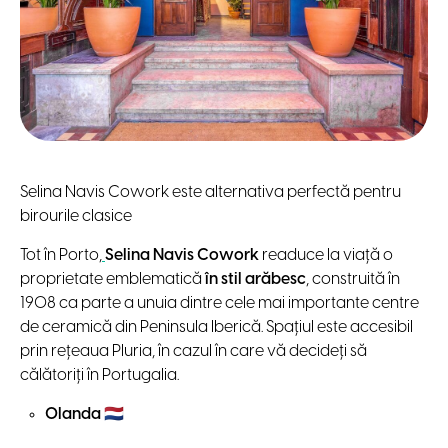
Selina Navis Cowork este alternativa perfectă pentru
birourile clasice
Tot în Porto,
Selina Navis Cowork
readuce la viață o
proprietate emblematică
în stil arăbesc
, construită în
1908 ca parte a unuia dintre cele mai importante centre
de ceramică din Peninsula Iberică. Spațiul este accesibil
prin rețeaua Pluria, în cazul în care vă decideți să
călătoriți în Portugalia.
Olanda
🇳🇱