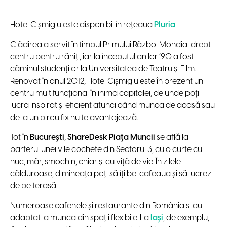
Hotel Cișmigiu este disponibil în rețeaua
Pluria
Clădirea a servit în timpul Primului Război Mondial drept
centru pentru răniți, iar la începutul anilor ’90 a fost
căminul studenților la Universitatea de Teatru și Film.
Renovat în anul 2012, Hotel Cișmigiu este în prezent un
centru multifuncțional în inima capitalei, de unde poți
lucra inspirat și eficient atunci când munca de acasă sau
de la un birou fix nu te avantajează.
Tot în
București
,
ShareDesk Piața Muncii
se află la
parterul unei vile cochete din Sectorul 3, cu o curte cu
nuc, măr, smochin, chiar și cu viță de vie. În zilele
călduroase, dimineața poți să îți bei cafeaua și să lucrezi
de pe terasă.
Numeroase cafenele și restaurante din România s-au
adaptat la munca din spații flexibile. La
Iași
, de exemplu,