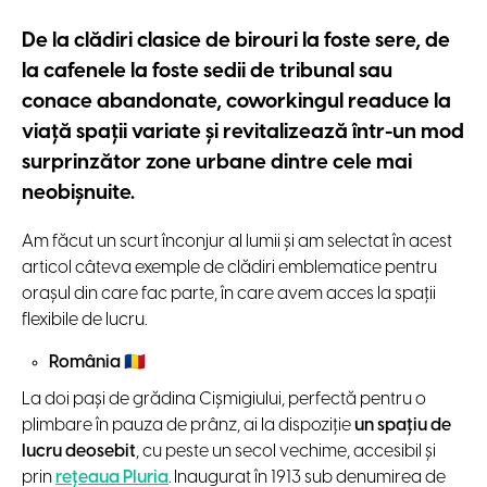
De la clădiri clasice de birouri la foste sere, de
la cafenele la foste sedii de tribunal sau
conace abandonate, coworkingul readuce la
viață spații variate și revitalizează într-un mod
surprinzător zone urbane dintre cele mai
neobișnuite.
Am făcut un scurt înconjur al lumii și am selectat în acest
articol câteva exemple de clădiri emblematice pentru
orașul din care fac parte, în care avem acces la spații
flexibile de lucru.
România
🇷🇴
La doi pași de grădina Cișmigiului, perfectă pentru o
plimbare în pauza de prânz, ai la dispoziție
un spațiu de
lucru deosebit
, cu peste un secol vechime, accesibil și
prin
rețeaua Pluria
. Inaugurat în 1913 sub denumirea de