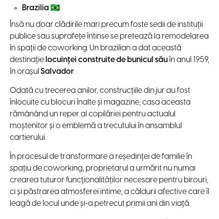
Brazilia
🇧🇷
Însă nu doar clădirile mari precum foste sedii de instituții
publice sau suprafețe întinse se pretează la remodelarea
în spații de coworking. Un brazilian a dat această
destinație
locuinței construite de bunicul său
în anul 1959,
în orașul
Salvador
.
Odată cu trecerea anilor, construcțiile din jur au fost
înlocuite cu blocuri înalte și magazine, casa aceasta
rămânând un reper al copilăriei pentru actualul
moștenitor și o emblemă a trecutului în ansamblul
cartierului.
În procesul de transformare a reședinței de familie în
spațiu de coworking, proprietarul a urmărit nu numai
crearea tuturor funcționalităților necesare pentru birouri,
ci și păstrarea atmosferei intime, a căldurii afective care îl
leagă de locul unde și-a petrecut primii ani din viață.