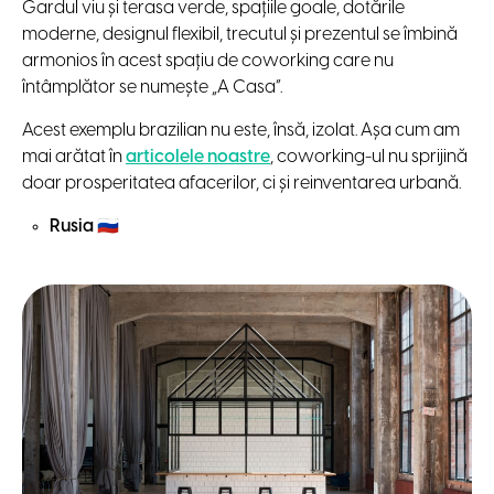
Gardul viu și terasa verde, spațiile goale, dotările
moderne, designul flexibil, trecutul și prezentul se îmbină
armonios în acest spațiu de coworking care nu
întâmplător se numește „A Casa”.
Acest exemplu brazilian nu este, însă, izolat. Așa cum am
mai arătat în
articolele noastre
, coworking-ul nu sprijină
doar prosperitatea afacerilor, ci și reinventarea urbană.
Rusia
🇷🇺