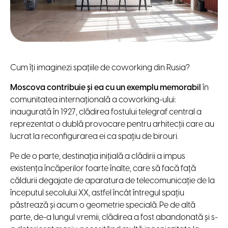
Cum îți imaginezi spațiile de coworking din Rusia?
Moscova
contribuie și ea cu un exemplu memorabil
în
comunitatea internațională a coworking-ului:
inaugurată în 1927, clădirea fostului telegraf central a
reprezentat o dublă provocare pentru arhitecții care au
lucrat la reconfigurarea ei ca spațiu de birouri.
Pe de o parte, destinația inițială a clădirii a impus
existența încăperilor foarte înalte, care să facă față
căldurii degajate de aparatura de telecomunicație de la
începutul secolului XX, astfel încât întregul spațiu
păstrează și acum o geometrie specială. Pe de altă
parte, de-a lungul vremii, clădirea a fost abandonată și s-