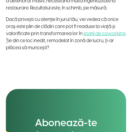
a deteriorat masiv, necesitând multă ingeniozitate la
restaurare. Rezultatul este, în schimb, pe măsură.
Dacă privești cu atenție în jurul tău, vei vedea că orice
oraș este plin de clădiri care pot fi readuse la viață și
valorificate prin transformarea lor în
spații de coworking
.
Ție din ce loc inedit, remodelat în zonă de lucru, ți-ar
plăcea să muncești?
Abonează-te