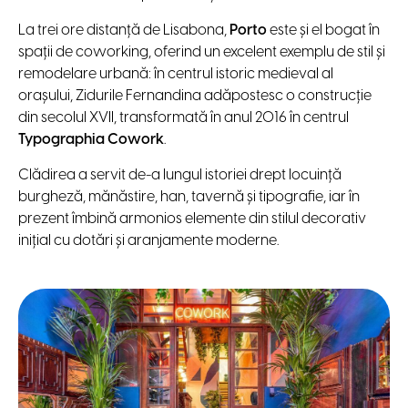
La trei ore distanță de Lisabona,
Porto
este și el bogat în
spații de coworking, oferind un excelent exemplu de stil și
remodelare urbană: în centrul istoric medieval al
orașului, Zidurile Fernandina adăpostesc o construcție
din secolul XVII, transformată în anul 2016 în centrul
Typographia Cowork
.
Clădirea a servit de-a lungul istoriei drept locuință
burgheză, mănăstire, han, tavernă și tipografie, iar în
prezent îmbină armonios elemente din stilul decorativ
inițial cu dotări și aranjamente moderne.