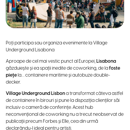
Poți participa sau organiza evenimente la Village
Underground Lisabona
Aproape de cel mai vestic punct al Europei,
Lisabona
găzduiește și ea spații inedite de coworking, de la
foste
piețe
la… containere maritime și autobuze double-
decker.
Village Underground Lisbon
a transformat câteva astfel
de containere în birouri și pune la dispoziția clienților săi
inclusiv o cameră de conferințe. Acest hub
neconvențional de coworking nu a trecut neobservat de
publicații precum Forbes și Elle, cea din urmă
declarându-l ideal pentru artiști.