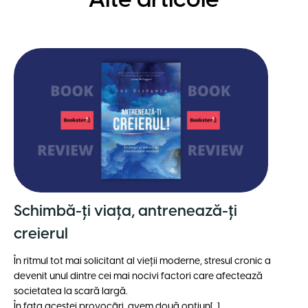
Alte articole
Schimbă-ți viața, antrenează-ți
creierul
În ritmul tot mai solicitant al vieții moderne, stresul cronic a
devenit unul dintre cei mai nocivi factori care afectează
societatea la scară largă.
În fața acestei provocӑri, avem două opțiun[...]