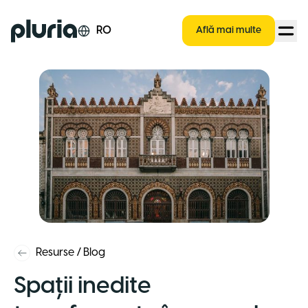
Logo Pluria
RO
Află mai multe
Resurse
/
Blog
Spații inedite