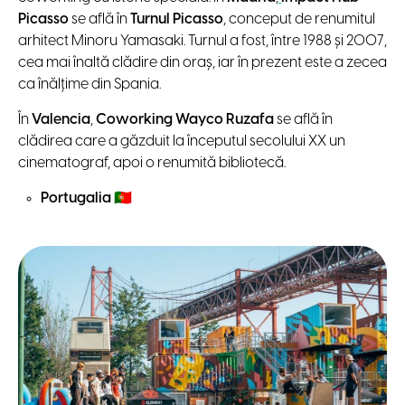
Picasso
se află în
Turnul Picasso
, conceput de renumitul
arhitect Minoru Yamasaki. Turnul a fost, între 1988 și 2007,
cea mai înaltă clădire din oraș, iar în prezent este a zecea
ca înălțime din Spania.
În
Valencia
,
Coworking Wayco Ruzafa
se află în
clădirea care a găzduit la începutul secolului XX un
cinematograf, apoi o renumită bibliotecă.
Portugalia
🇵🇹