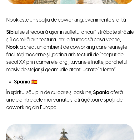
Nook este un spațiu de coworking, evenimente și artă
Sibiul
se strecoară ușor în sufletul oricui îi străbate străzile
și îi admiră arhitectura. Într-o frumoasă casă veche,
Nook
a creat un ambient de coworking care reunește
facilități moderne și „patina arhitecturii de început de
secol XX prin camerele largi, tavanele înalte, parchetul
masiv de stejar și geamurile atent lucrate în lemn”.
Spania
🇪🇸
În spiritul său plin de culoare și pasiune,
Spania
oferă
unele dintre cele mai variate și atrăgătoare spații de
coworking din Europa.