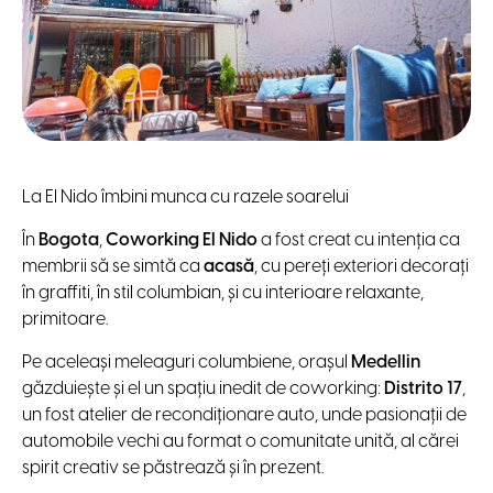
La El Nido îmbini munca cu razele soarelui
În
Bogota
,
Coworking El Nido
a fost creat cu intenția ca
membrii să se simtă ca
acasă
, cu pereți exteriori decorați
în graffiti, în stil columbian, și cu interioare relaxante,
primitoare.
Pe aceleași meleaguri columbiene, orașul
Medellin
găzduiește și el un spațiu inedit de coworking:
Distrito 17
,
un fost atelier de recondiționare auto, unde pasionații de
automobile vechi au format o comunitate unită, al cărei
spirit creativ se păstrează și în prezent.