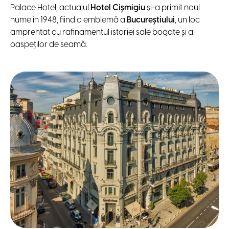
Palace Hotel, actualul
Hotel Cișmigiu
și-a primit noul
nume în 1948, fiind o emblemă a
Bucureștiului
, un loc
amprentat cu rafinamentul istoriei sale bogate și al
oaspeților de seamă.