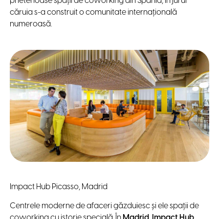
prietenoase spații de coworking din Spania, în jurul
căruia s-a construit o comunitate internațională
numeroasă.
Impact Hub Picasso, Madrid
Centrele moderne de afaceri găzduiesc și ele spații de
coworking cu istorie specială. În
Madrid
,
Impact Hub