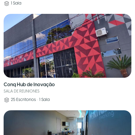
1
Sala
Conq Hub de Inovação
SALA DE REUNIONES
25
Escritorios
•
1
Sala