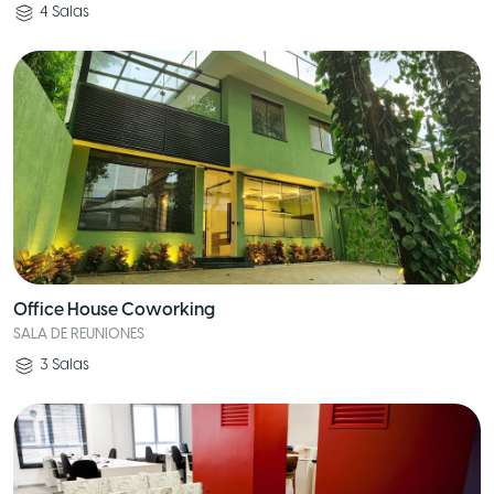
4
Salas
Office House Coworking
SALA DE REUNIONES
3
Salas