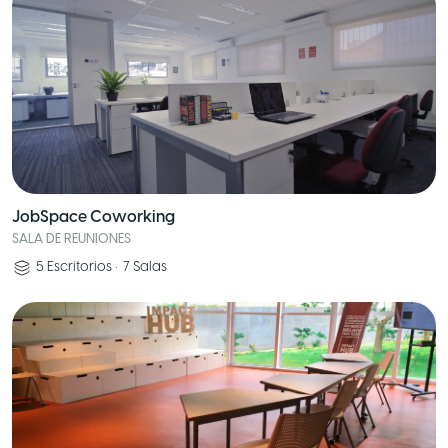
JobSpace Coworking
SALA DE REUNIONES
5
Escritorios
•
7
Salas