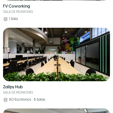
FV Coworking
SALA DE REUNIONES
1
Sala
Zallpy Hub
SALA DE REUNIONES
80
Escritorios
•
8
Salas