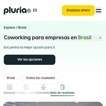
Logo Pluria
ES
Empieza ahora
Explore
/
Brasil
Coworking para empresas en
Brasil
Encuentra la mejor opción para ti.
Ver las opciones
Brasil
Todas las ciudades
Espacios
Trabaja y come
Coworking
Sala de reuniones