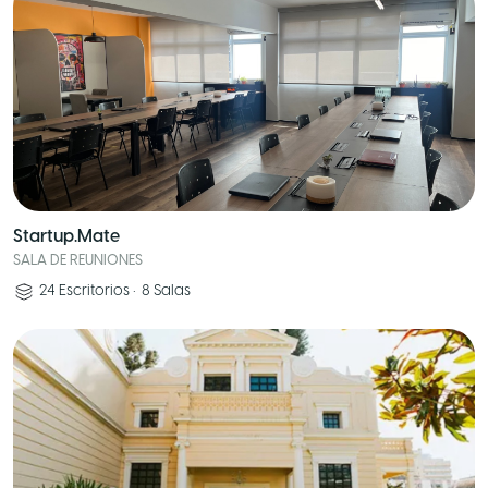
Startup.Mate
SALA DE REUNIONES
24
Escritorios
•
8
Salas