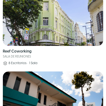
Reef Coworking
SALA DE REUNIONES
8
Escritorios
•
1
Sala