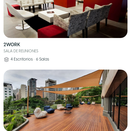
2WORK
SALA DE REUNIONES
4
Escritorios
•
6
Salas