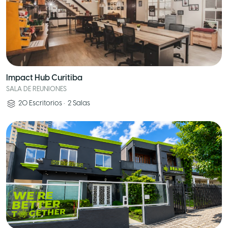
Impact Hub Curitiba
SALA DE REUNIONES
20
Escritorios
•
2
Salas