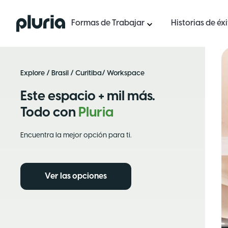
Logo Pluria
Formas de Trabajar
Historias de éx
Explore
/
Brasil
/
Curitiba
/ Workspace
Este espacio + mil más.
Todo con
Pluria
Encuentra la mejor opción para ti.
Ver las opciones