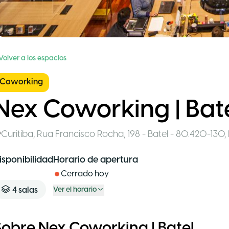
Volver a los espacios
Coworking
Nex Coworking | Bat
Curitiba
,
Rua Francisco Rocha, 198 - Batel - 80.420-130
,
isponibilidad
Horario de apertura
Cerrado hoy
4
salas
Ver el horario
Sobre Nex Coworking | Batel