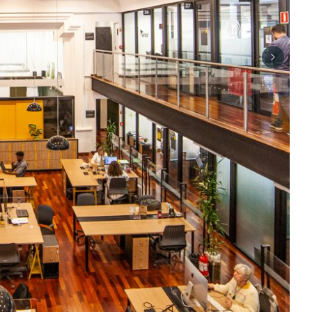
Next sli