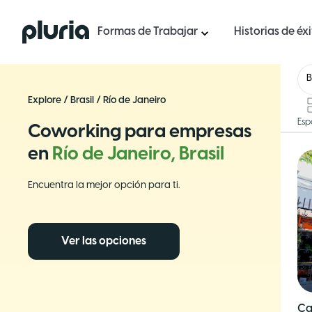
Logo Pluria
Formas de Trabajar
Historias de éx
B
Explore
/
Brasil
/
Río de Janeiro
Esp
Coworking para empresas
en
Río de Janeiro, Brasil
Encuentra la mejor opción para ti.
Ver las opciones
Ca