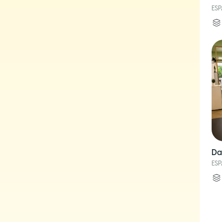
ES
Da
ES