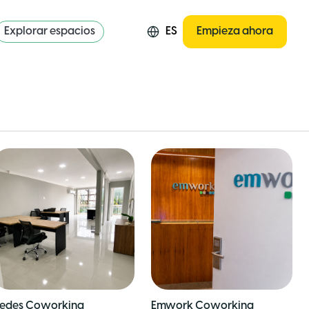
Explorar espacios
ES
Empieza ahora
edes Coworking
Emwork Coworking