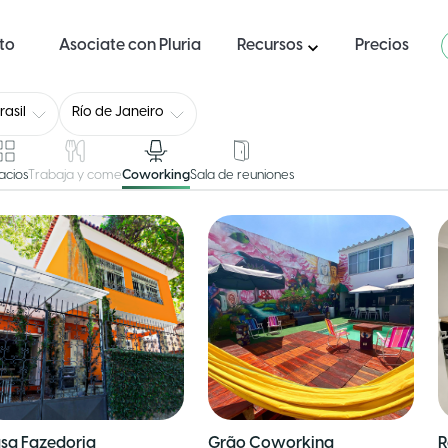
ito
Asociate con Pluria
Recursos
Precios
rasil
Río de Janeiro
acios
Trabaja y come
Coworking
Sala de reuniones
sa Fazedoria
Grão Coworking
R