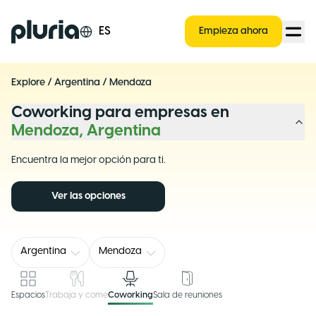
Logo Pluria
ES
Empieza ahora
Explore
/
Argentina
/
Mendoza
Coworking para empresas en
Mendoza, Argentina
Encuentra la mejor opción para ti.
Ver las opciones
Argentina
Mendoza
Espacios
Trabaja y come
Coworking
Sala de reuniones