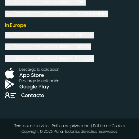
Espacios de Coworking en
Chile
Espacios de Coworking en
Estados Unidos
In Europe
Espacios de Coworking en
Rumanía
Espacios de Coworking en
España
Espacios de Coworking en
Portugal
Descarga la aplicación
App Store
Descarga la aplicación
Google Play
Contacto
Terminos de servicio
|
Política de privacidad
|
Política de Cookies
Copyright ©
2026
Pluria.
Todos los derechos reservados
.