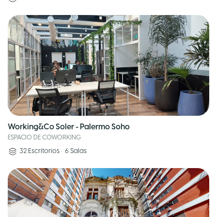
Working&Co Soler - Palermo Soho
ESPACIO DE COWORKING
32
Escritorios
•
6
Salas