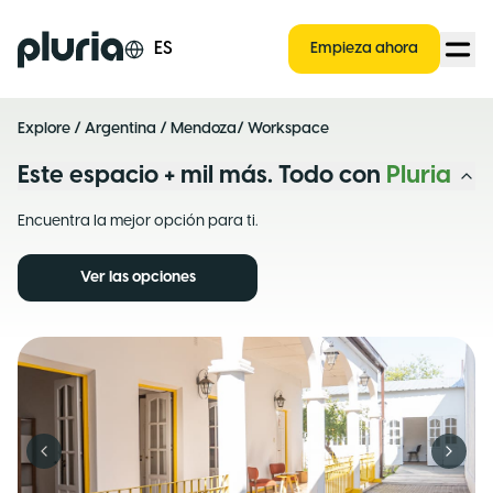
Logo Pluria
ES
Empieza ahora
Explore
/
Argentina
/
Mendoza
/ Workspace
Este espacio + mil más. Todo con
Pluria
Encuentra la mejor opción para ti.
Ver las opciones
Previous slide
Next s