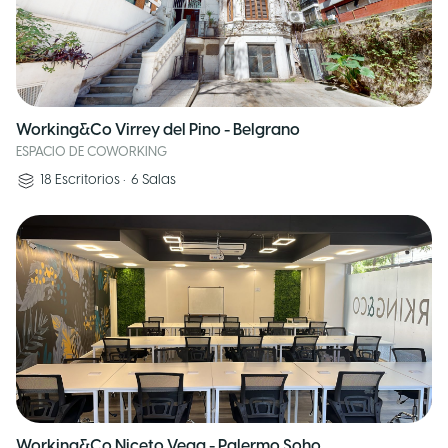
Working&Co Virrey del Pino - Belgrano
ESPACIO DE COWORKING
18
Escritorios
•
6
Salas
Working&Co Niceto Vega - Palermo Soho