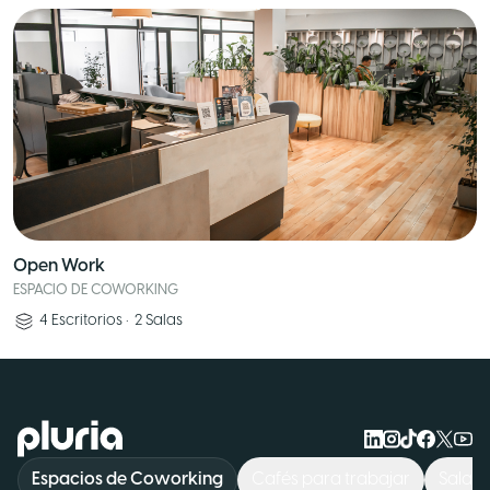
Open Work
ESPACIO DE COWORKING
4
Escritorios
•
2
Salas
Logo Pluria
Espacios de Coworking
Cafés para trabajar
Sala d