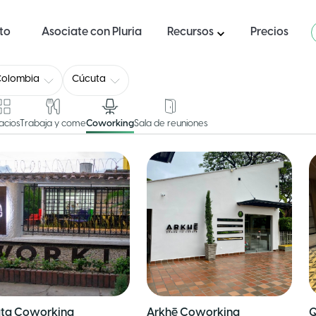
ito
Asociate con Pluria
Recursos
Precios
Colombia
Cúcuta
acios
Trabaja y come
Coworking
Sala de reuniones
ta Coworking
Arkhē Coworking
Q