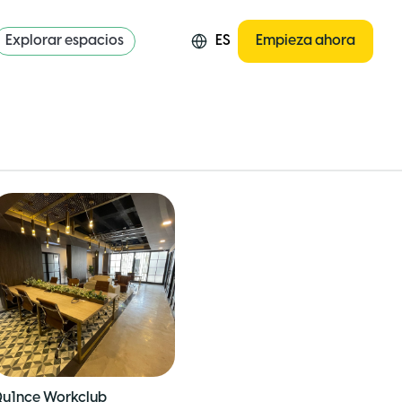
Explorar espacios
ES
Empieza ahora
u1nce Workclub