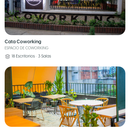
Cata Coworking
ESPACIO DE COWORKING
18
Escritorios
•
3
Salas