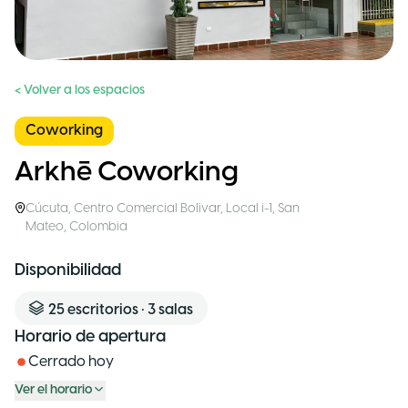
< Volver a los espacios
Coworking
Arkhē Coworking
Cúcuta
,
Centro Comercial Bolivar, Local i-1, San
Mateo
,
Colombia
Disponibilidad
25
escritorios
•
3
salas
Horario de apertura
Cerrado hoy
Ver el horario