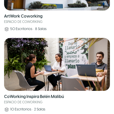
ArtWork Coworking
ESPACIO DE COWORKING
50
Escritorios
•
8
Salas
CoWorking Inspira Belén Malibú
ESPACIO DE COWORKING
10
Escritorios
•
2
Salas