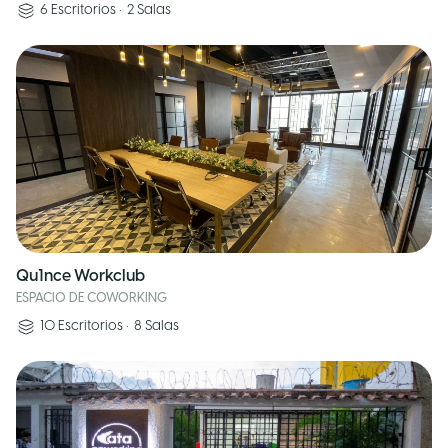
6
Escritorios
•
2
Salas
Qu1nce Workclub
ESPACIO DE COWORKING
10
Escritorios
•
8
Salas