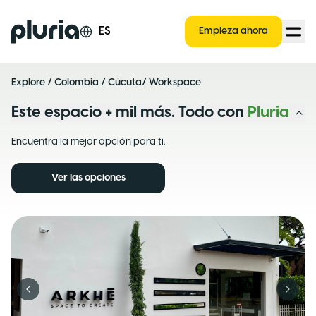
Logo Pluria
ES
Empieza ahora
Explore
/
Colombia
/
Cúcuta
/ Workspace
Este espacio + mil más. Todo con
Pluria
Encuentra la mejor opción para ti.
Ver las opciones
Previous slide
Next s