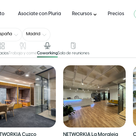
ito
Asociate con Pluria
Recursos
Precios
España
Madrid
acios
Trabaja y come
Coworking
Sala de reuniones
TWORKIA Cuzco
NETWORKIA La Moraleja
C