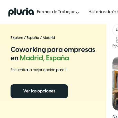
Logo Pluria
Formas de Trabajar
Historias de éx
Explore
/
España
/
Madrid
Esp
Coworking para empresas
en
Madrid, España
Encuentra la mejor opción para ti.
Ver las opciones
NE