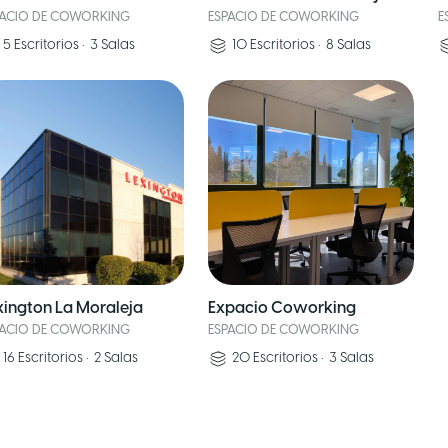
PACIO DE COWORKING
ESPACIO DE COWORKING
E
5
Escritorios
•
3
Salas
10
Escritorios
•
8
Salas
xington La Moraleja
Expacio Coworking
PACIO DE COWORKING
ESPACIO DE COWORKING
16
Escritorios
•
2
Salas
20
Escritorios
•
3
Salas