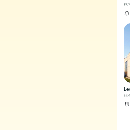
ES
Le
ES