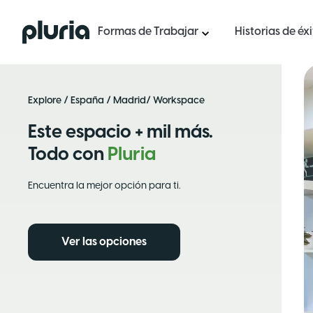
Logo Pluria
Formas de Trabajar
Historias de éx
Explore
/
España
/
Madrid
/ Workspace
Este espacio + mil más.
Todo con
Pluria
Encuentra la mejor opción para ti.
Ver las opciones