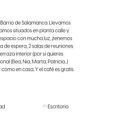
Barrio de Salamanca. Llevamos
tamos situados en planta calle y
un espacio con mucha luz, ¡tenemos
 de espera, 2 salas de reuniones
raza interior (por si quieres
al (Bea, Nia, Marta, Patricia...)
 como en casa. Y el café es gratis.
dad
Escritorio
Escáner
Smart TV