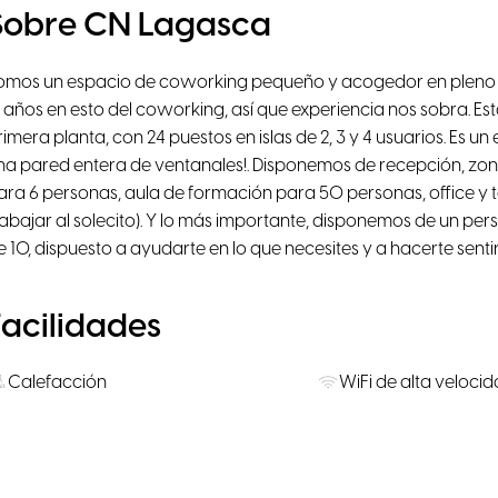
Sobre CN Lagasca
omos un espacio de coworking pequeño y acogedor en pleno 
7 años en esto del coworking, así que experiencia nos sobra. Es
rimera planta, con 24 puestos en islas de 2, 3 y 4 usuarios. Es 
na pared entera de ventanales!. Disponemos de recepción, zona
ara 6 personas, aula de formación para 50 personas, office y ter
rabajar al solecito). Y lo más importante, disponemos de un person
e 10, dispuesto a ayudarte en lo que necesites y a hacerte sentir
Facilidades
Calefacción
WiFi de alta veloci
Sillas ergonómicas
Impresora
Proyector
Micrófono