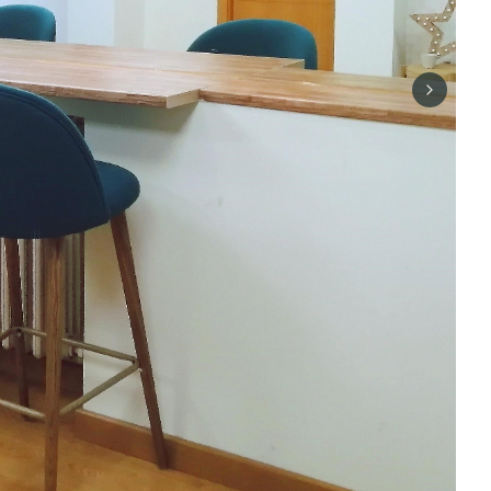
Next sli