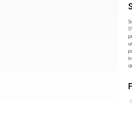
S
1
p
u
p
t
d