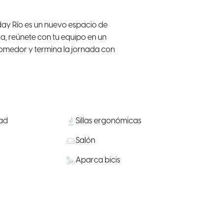
nday Río es un nuevo espacio de
ta, reúnete con tu equipo en un
comedor y termina la jornada con
dad
Sillas ergonómicas
Salón
Aparca bicis
es para la
Restaurante / Cafetería / Bar