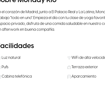
Sobre Monday Río
n el corazón de Madrid, junto a El Palacio Real y La Latina, Mo
rabajo "todo en uno". Empieza el día con tu clase de yoga favori
spacio privado, disfruta de una comida saludable en nuestro 
n afterwork en buena compañía.
Facilidades
Luz natural
WiFi de alta veloci
Pufs
Terraza exterior
Cabina telefónica
Aparcamiento
Aperitivos disponibl
Suministros de agua, café y té
compra
Juegos