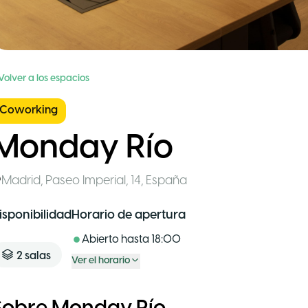
Volver a los espacios
Coworking
Monday Río
Madrid
,
Paseo Imperial, 14
,
España
isponibilidad
Horario de apertura
Abierto hasta
18:00
2
salas
Ver el horario