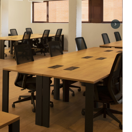
Next sli