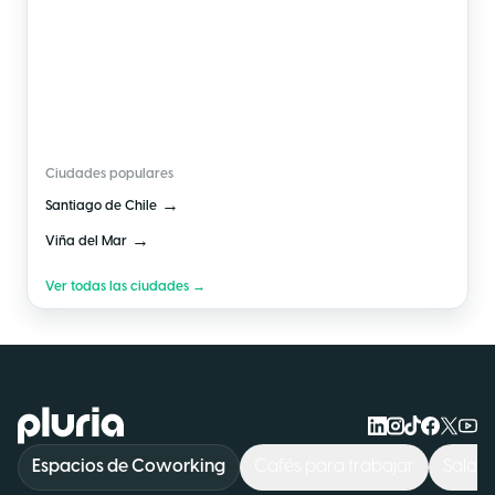
🇨🇱
Chile
Ciudades populares
→
Santiago de Chile
→
Viña del Mar
Ver todas las ciudades →
Logo Pluria
Espacios de Coworking
Cafés para trabajar
Sala d