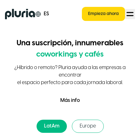
Logo Pluria
ES
Empieza ahora
Una suscripción, innumerables
coworkings y cafés
¿Híbrido o remoto? Pluria ayuda a las empresas a
encontrar
el espacio perfecto para cada jornada laboral.
Más info
LatAm
Europe