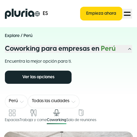
Logo Pluria
ES
Empieza ahora
Explore
/
Perú
Coworking para empresas en
Perú
Encuentra la mejor opción para ti.
Ver las opciones
Perú
Todas las ciudades
Espacios
Trabaja y come
Coworking
Sala de reuniones