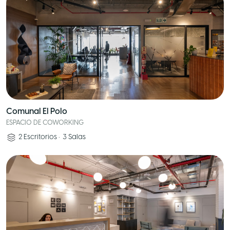
Comunal El Polo
ESPACIO DE COWORKING
2
Escritorios
•
3
Salas