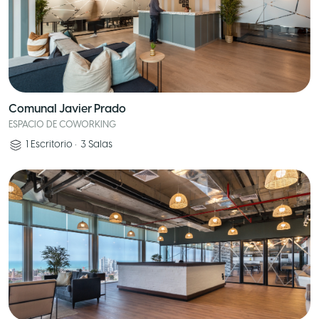
Comunal Javier Prado
ESPACIO DE COWORKING
1
Escritorio
•
3
Salas