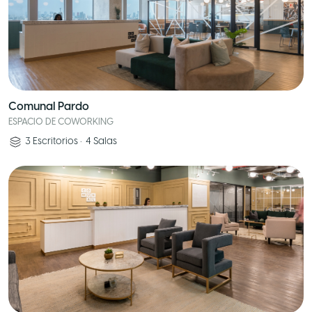
Comunal Pardo
ESPACIO DE COWORKING
3
Escritorios
•
4
Salas