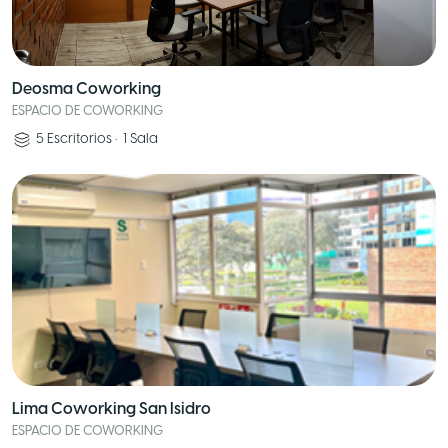
Deosma Coworking
ESPACIO DE COWORKING
5
Escritorios
•
1
Sala
Lima Coworking San Isidro
ESPACIO DE COWORKING