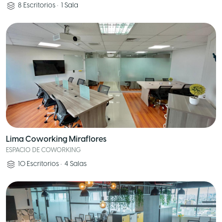
8
Escritorios
•
1
Sala
Lima Coworking Miraflores
ESPACIO DE COWORKING
10
Escritorios
•
4
Salas