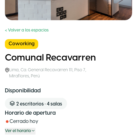
< Volver a los espacios
Coworking
Comunal Recavarren
Lima
,
Ca. General Recavarren 111, Piso 7,
Miraflores
,
Perú
Disponibilidad
2
escritorios
•
4
salas
Horario de apertura
Cerrado hoy
Ver el horario