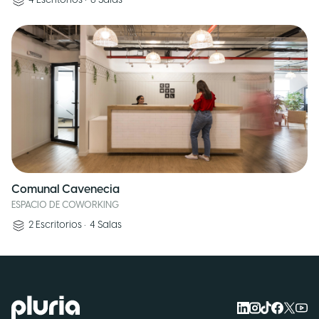
4
Escritorios
•
6
Salas
Comunal Cavenecia
ESPACIO DE COWORKING
2
Escritorios
•
4
Salas
Logo Pluria