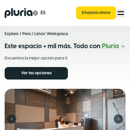
Logo Pluria
ES
Empieza ahora
Explore
/
Perú
/
Lima
/ Workspace
Este espacio + mil más. Todo con
Pluria
Encuentra la mejor opción para ti.
Ver las opciones
Previous slide
Next s