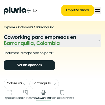
Logo Pluria
ES
Empieza ahora
Explore
/
Colombia
/
Barranquilla
Coworking para empresas en
Barranquilla, Colombia
Encuentra la mejor opción para ti.
Ver las opciones
Colombia
Barranquilla
Espacios
Trabaja y come
Coworking
Sala de reuniones