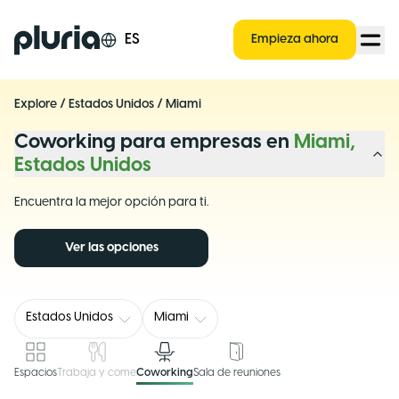
Logo Pluria
ES
Empieza ahora
Explore
/
Estados Unidos
/
Miami
Coworking para empresas en
Miami,
Estados Unidos
Encuentra la mejor opción para ti.
Ver las opciones
Estados Unidos
Miami
Espacios
Trabaja y come
Coworking
Sala de reuniones