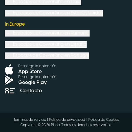
Espacios de Coworking en
Chile
Espacios de Coworking en
Estados Unidos
In Europe
Espacios de Coworking en
Rumanía
Espacios de Coworking en
España
Espacios de Coworking en
Portugal
Descarga la aplicación
App Store
Descarga la aplicación
Google Play
Contacto
Terminos de servicio
|
Política de privacidad
|
Política de Cookies
Copyright ©
2026
Pluria.
Todos los derechos reservados
.