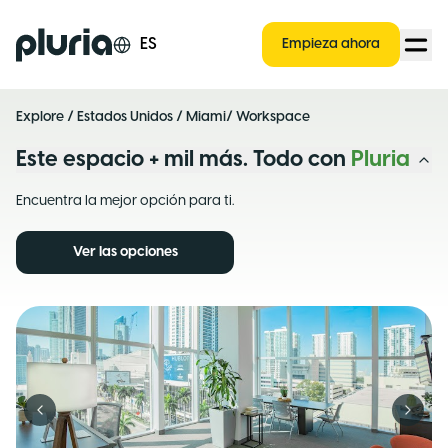
Logo Pluria
ES
Empieza ahora
Explore
/
Estados Unidos
/
Miami
/ Workspace
Este espacio + mil más. Todo con
Pluria
Encuentra la mejor opción para ti.
Ver las opciones
Previous slide
Next s