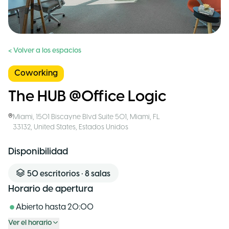
< Volver a los espacios
Coworking
The HUB @Office Logic
Miami
,
1501 Biscayne Blvd Suite 501, Miami, FL
33132, United States
,
Estados Unidos
Disponibilidad
50
escritorios
•
8
salas
Horario de apertura
Abierto hasta
20:00
Ver el horario