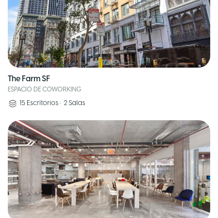
The Farm SF
ESPACIO DE COWORKING
15
Escritorios
•
2
Salas