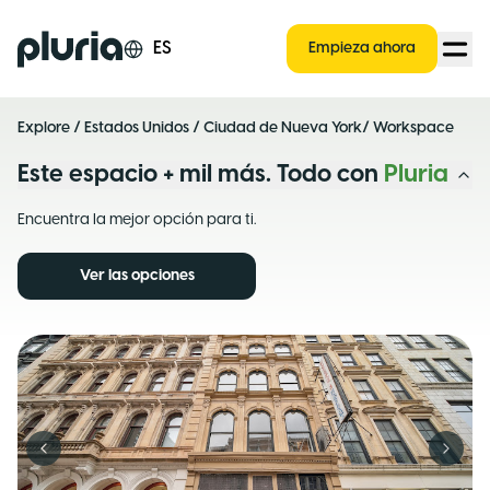
Logo Pluria
ES
Empieza ahora
Explore
/
Estados Unidos
/
Ciudad de Nueva York
/ Workspace
Este espacio + mil más. Todo con
Pluria
Encuentra la mejor opción para ti.
Ver las opciones
Previous slide
Next s