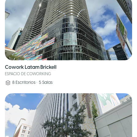
Cowork Latam Brickell
ESPACIO DE COWORKING
8
Escritorios
•
5
Salas